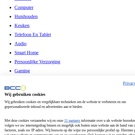
Computer
Huishouden
Keuken
Telefoon En Tablet
Audio
Smart Home
Persoonlijke Verzorging
Gaming
Vrije Tijd
Privac
Philips
Wij gebruiken cookies
Wij gebruiken cookies en vergelijkbare technieken om de website te verbeteren en om
Schermgrootte 24 Inch
gepersonaliseerde inhoud en advertenties aan te bieden.
Schermgrootte 75 Inch
Schermgrootte 85 Inch
Met deze cookies verzamelen wij en onze
11 partners
informatie over u als website bezoeke
volgen we uw internetgedrag binnen en mogelijk ook buiten onze website aan de hand van 
Schermgrootte 98 Inch
factoren, zoals uw IP-adres. Wij bouwen op die wijze uw persoonlijke profiel op. Hiermee 