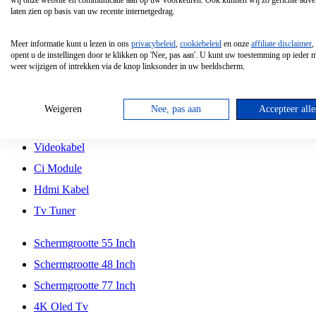
wij onze website en communicatie aan op uw voorkeuren. Ook kunnen wij zo gerichte adver
Tcl
laten zien op basis van uw recente internetgedrag.
Schermgrootte 70 Inch
Meer informatie kunt u lezen in ons
privacybeleid
,
cookiebeleid
en onze
affiliate disclaimer
,
Hd Led Tv
opent u de instellingen door te klikken op 'Nee, pas aan'. U kunt uw toestemming op ieder
weer wijzigen of intrekken via de knop linksonder in uw beeldscherm.
Tv Beugel
Antennekabel
Weigeren
Nee, pas aan
Accepteer alle
Universele Afstandsbediening
Videokabel
Ci Module
Hdmi Kabel
Tv Tuner
Schermgrootte 55 Inch
Schermgrootte 48 Inch
Schermgrootte 77 Inch
4K Oled Tv