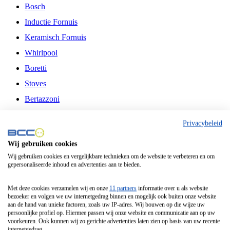
Bosch
Inductie Fornuis
Keramisch Fornuis
Whirlpool
Boretti
Stoves
Bertazzoni
Belling
Privacybeleid
Fitelli
Wij gebruiken cookies
Airfryer
Wij gebruiken cookies en vergelijkbare technieken om de website te verbeteren en om
gepersonaliseerde inhoud en advertenties aan te bieden.
Frituurpan
Contactgrill
Met deze cookies verzamelen wij en onze
11 partners
informatie over u als website
bezoeker en volgen we uw internetgedrag binnen en mogelijk ook buiten onze website
Broodbakmachine
aan de hand van unieke factoren, zoals uw IP-adres. Wij bouwen op die wijze uw
persoonlijke profiel op. Hiermee passen wij onze website en communicatie aan op uw
Broodrooster
voorkeuren. Ook kunnen wij zo gerichte advertenties laten zien op basis van uw recente
internetgedrag.