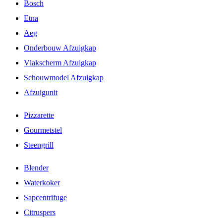
Bosch
Etna
Aeg
Onderbouw Afzuigkap
Vlakscherm Afzuigkap
Schouwmodel Afzuigkap
Afzuigunit
Pizzarette
Gourmetstel
Steengrill
Blender
Waterkoker
Sapcentrifuge
Citruspers