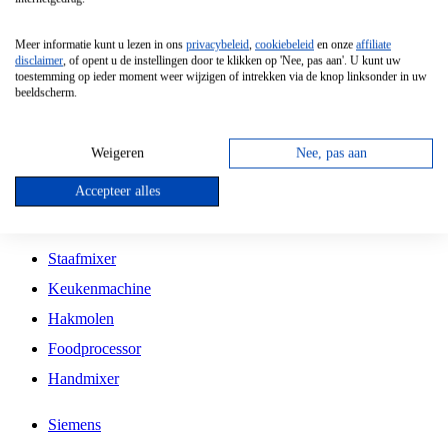
Grillplaat
Meer informatie kunt u lezen in ons
privacybeleid
,
cookiebeleid
en onze
affiliate
Vrijstaande Magnetron
disclaimer
, of opent u de instellingen door te klikken op 'Nee, pas aan'. U kunt uw
toestemming op ieder moment weer wijzigen of intrekken via de knop linksonder in uw
Vrijstaande Kookplaat
beeldscherm.
Inbouw Inductie Kookplaat
Inbouw Gaskookplaat
Weigeren
Nee, pas aan
Inbouw Keramische Kookplaat
Accepteer alles
Kookplaat Accessoires
Staafmixer
Keukenmachine
Hakmolen
Foodprocessor
Handmixer
Siemens