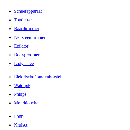
Scheerapparaat
Tondeuse
Baardtrimmer
Neushaartrimmer
Epilator
Bodygroomer
Ladyshave
Elektrische Tandenborstel
Waterpik
Philips
Monddouche
Fohn
Krulset