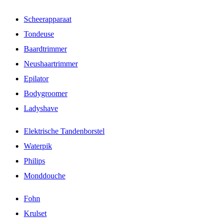
Scheerapparaat
Tondeuse
Baardtrimmer
Neushaartrimmer
Epilator
Bodygroomer
Ladyshave
Elektrische Tandenborstel
Waterpik
Philips
Monddouche
Fohn
Krulset