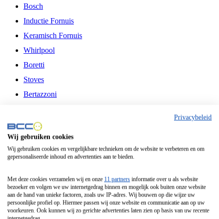
Bosch
Inductie Fornuis
Keramisch Fornuis
Whirlpool
Boretti
Stoves
Bertazzoni
Belling
Privacybeleid
Fitelli
Wij gebruiken cookies
Airfryer
Wij gebruiken cookies en vergelijkbare technieken om de website te verbeteren en om
gepersonaliseerde inhoud en advertenties aan te bieden.
Frituurpan
Contactgrill
Met deze cookies verzamelen wij en onze
11 partners
informatie over u als website
bezoeker en volgen we uw internetgedrag binnen en mogelijk ook buiten onze website
Broodbakmachine
aan de hand van unieke factoren, zoals uw IP-adres. Wij bouwen op die wijze uw
persoonlijke profiel op. Hiermee passen wij onze website en communicatie aan op uw
Broodrooster
voorkeuren. Ook kunnen wij zo gerichte advertenties laten zien op basis van uw recente
internetgedrag.