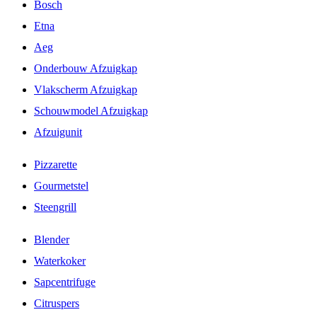
Bosch
Etna
Aeg
Onderbouw Afzuigkap
Vlakscherm Afzuigkap
Schouwmodel Afzuigkap
Afzuigunit
Pizzarette
Gourmetstel
Steengrill
Blender
Waterkoker
Sapcentrifuge
Citruspers