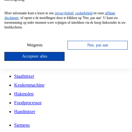
Grillplaat
Meer informatie kunt u lezen in ons
privacybeleid
,
cookiebeleid
en onze
affiliate
Vrijstaande Magnetron
disclaimer
, of opent u de instellingen door te klikken op 'Nee, pas aan'. U kunt uw
toestemming op ieder moment weer wijzigen of intrekken via de knop linksonder in uw
Vrijstaande Kookplaat
beeldscherm.
Inbouw Inductie Kookplaat
Inbouw Gaskookplaat
Weigeren
Nee, pas aan
Inbouw Keramische Kookplaat
Accepteer alles
Kookplaat Accessoires
Staafmixer
Keukenmachine
Hakmolen
Foodprocessor
Handmixer
Siemens