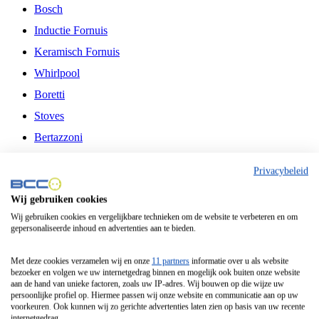
Bosch
Inductie Fornuis
Keramisch Fornuis
Whirlpool
Boretti
Stoves
Bertazzoni
Belling
Privacybeleid
Fitelli
Wij gebruiken cookies
Airfryer
Wij gebruiken cookies en vergelijkbare technieken om de website te verbeteren en om
gepersonaliseerde inhoud en advertenties aan te bieden.
Frituurpan
Contactgrill
Met deze cookies verzamelen wij en onze
11 partners
informatie over u als website
bezoeker en volgen we uw internetgedrag binnen en mogelijk ook buiten onze website
Broodbakmachine
aan de hand van unieke factoren, zoals uw IP-adres. Wij bouwen op die wijze uw
persoonlijke profiel op. Hiermee passen wij onze website en communicatie aan op uw
Broodrooster
voorkeuren. Ook kunnen wij zo gerichte advertenties laten zien op basis van uw recente
internetgedrag.