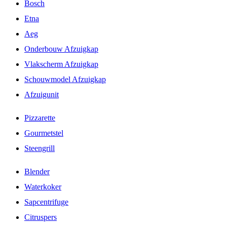
Bosch
Etna
Aeg
Onderbouw Afzuigkap
Vlakscherm Afzuigkap
Schouwmodel Afzuigkap
Afzuigunit
Pizzarette
Gourmetstel
Steengrill
Blender
Waterkoker
Sapcentrifuge
Citruspers