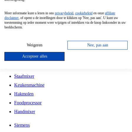
Grillplaat
Meer informatie kunt u lezen in ons
privacybeleid
,
cookiebeleid
en onze
affiliate
Vrijstaande Magnetron
disclaimer
, of opent u de instellingen door te klikken op 'Nee, pas aan'. U kunt uw
toestemming op ieder moment weer wijzigen of intrekken via de knop linksonder in uw
Vrijstaande Kookplaat
beeldscherm.
Inbouw Inductie Kookplaat
Inbouw Gaskookplaat
Weigeren
Nee, pas aan
Inbouw Keramische Kookplaat
Accepteer alles
Kookplaat Accessoires
Staafmixer
Keukenmachine
Hakmolen
Foodprocessor
Handmixer
Siemens