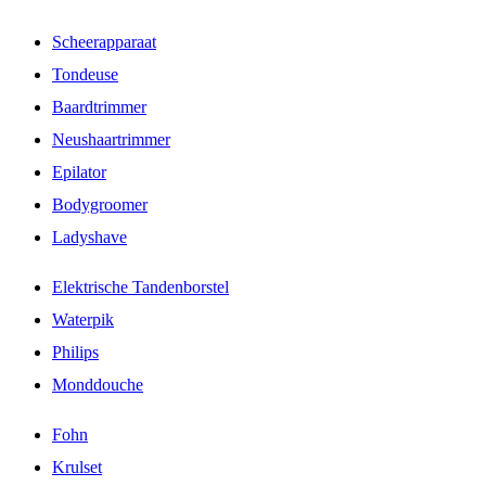
Scheerapparaat
Tondeuse
Baardtrimmer
Neushaartrimmer
Epilator
Bodygroomer
Ladyshave
Elektrische Tandenborstel
Waterpik
Philips
Monddouche
Fohn
Krulset