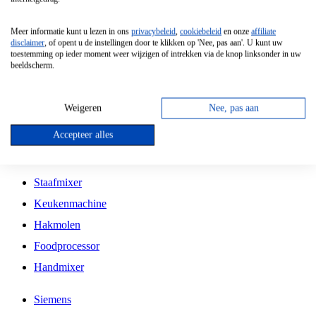
Grillplaat
Meer informatie kunt u lezen in ons
privacybeleid
,
cookiebeleid
en onze
affiliate
Vrijstaande Magnetron
disclaimer
, of opent u de instellingen door te klikken op 'Nee, pas aan'. U kunt uw
toestemming op ieder moment weer wijzigen of intrekken via de knop linksonder in uw
Vrijstaande Kookplaat
beeldscherm.
Inbouw Inductie Kookplaat
Inbouw Gaskookplaat
Weigeren
Nee, pas aan
Inbouw Keramische Kookplaat
Accepteer alles
Kookplaat Accessoires
Staafmixer
Keukenmachine
Hakmolen
Foodprocessor
Handmixer
Siemens