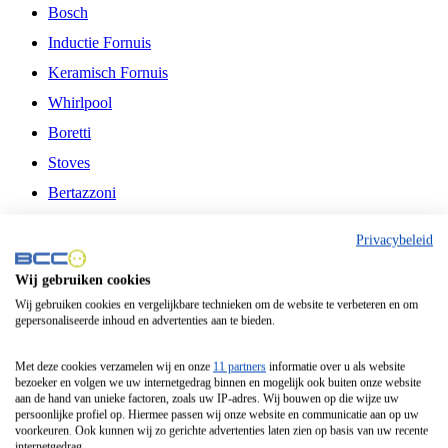
Bosch
Inductie Fornuis
Keramisch Fornuis
Whirlpool
Boretti
Stoves
Bertazzoni
Belling
Privacybeleid
Fitelli
Wij gebruiken cookies
Airfryer
Wij gebruiken cookies en vergelijkbare technieken om de website te verbeteren en om
gepersonaliseerde inhoud en advertenties aan te bieden.
Frituurpan
Contactgrill
Met deze cookies verzamelen wij en onze
11 partners
informatie over u als website
bezoeker en volgen we uw internetgedrag binnen en mogelijk ook buiten onze website
Broodbakmachine
aan de hand van unieke factoren, zoals uw IP-adres. Wij bouwen op die wijze uw
persoonlijke profiel op. Hiermee passen wij onze website en communicatie aan op uw
Broodrooster
voorkeuren. Ook kunnen wij zo gerichte advertenties laten zien op basis van uw recente
internetgedrag.