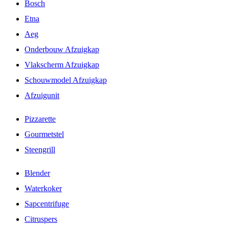
Bosch
Etna
Aeg
Onderbouw Afzuigkap
Vlakscherm Afzuigkap
Schouwmodel Afzuigkap
Afzuigunit
Pizzarette
Gourmetstel
Steengrill
Blender
Waterkoker
Sapcentrifuge
Citruspers