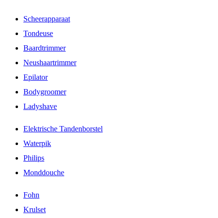
Scheerapparaat
Tondeuse
Baardtrimmer
Neushaartrimmer
Epilator
Bodygroomer
Ladyshave
Elektrische Tandenborstel
Waterpik
Philips
Monddouche
Fohn
Krulset