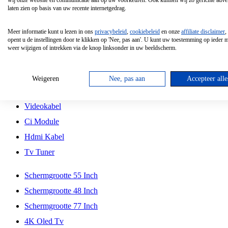
wij onze website en communicatie aan op uw voorkeuren. Ook kunnen wij zo gerichte adver
Tcl
laten zien op basis van uw recente internetgedrag.
Schermgrootte 70 Inch
Meer informatie kunt u lezen in ons
privacybeleid
,
cookiebeleid
en onze
affiliate disclaimer
,
Hd Led Tv
opent u de instellingen door te klikken op 'Nee, pas aan'. U kunt uw toestemming op ieder
weer wijzigen of intrekken via de knop linksonder in uw beeldscherm.
Tv Beugel
Antennekabel
Weigeren
Nee, pas aan
Accepteer alle
Universele Afstandsbediening
Videokabel
Ci Module
Hdmi Kabel
Tv Tuner
Schermgrootte 55 Inch
Schermgrootte 48 Inch
Schermgrootte 77 Inch
4K Oled Tv