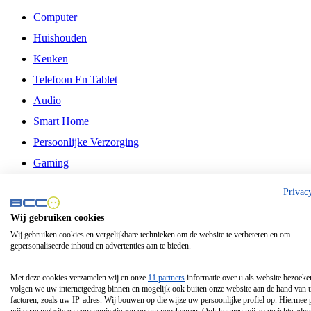
Computer
Huishouden
Keuken
Telefoon En Tablet
Audio
Smart Home
Persoonlijke Verzorging
Gaming
Vrije Tijd
Privac
Philips
Wij gebruiken cookies
Wij gebruiken cookies en vergelijkbare technieken om de website te verbeteren en om
Schermgrootte 24 Inch
gepersonaliseerde inhoud en advertenties aan te bieden.
Schermgrootte 75 Inch
Schermgrootte 85 Inch
Met deze cookies verzamelen wij en onze
11 partners
informatie over u als website bezoeke
volgen we uw internetgedrag binnen en mogelijk ook buiten onze website aan de hand van 
Schermgrootte 98 Inch
factoren, zoals uw IP-adres. Wij bouwen op die wijze uw persoonlijke profiel op. Hiermee 