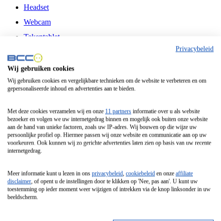
Headset
Webcam
Tekentablet
Privacybeleid
Muismat
Monitorarm
Wij gebruiken cookies
Microfoon
Wij gebruiken cookies en vergelijkbare technieken om de website te verbeteren en om
gepersonaliseerde inhoud en advertenties aan te bieden.
Apple
Met deze cookies verzamelen wij en onze
11 partners
informatie over u als website
Moederbord
bezoeker en volgen we uw internetgedrag binnen en mogelijk ook buiten onze website
aan de hand van unieke factoren, zoals uw IP-adres. Wij bouwen op die wijze uw
Videokaart
persoonlijke profiel op. Hiermee passen wij onze website en communicatie aan op uw
voorkeuren. Ook kunnen wij zo gerichte advertenties laten zien op basis van uw recente
internetgedrag.
Was Droogcombinatie
Miele
Meer informatie kunt u lezen in ons
privacybeleid
,
cookiebeleid
en onze
affiliate
disclaimer
, of opent u de instellingen door te klikken op 'Nee, pas aan'. U kunt uw
Wasmachine Bovenlader
toestemming op ieder moment weer wijzigen of intrekken via de knop linksonder in uw
beeldscherm.
Vulgewicht 10 Kg Of Meer
Aeg