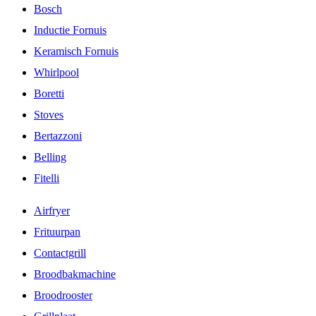
Bosch
Inductie Fornuis
Keramisch Fornuis
Whirlpool
Boretti
Stoves
Bertazzoni
Belling
Fitelli
Airfryer
Frituurpan
Contactgrill
Broodbakmachine
Broodrooster