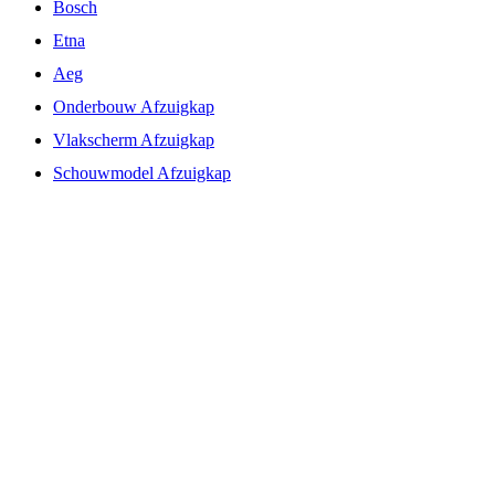
Bosch
Etna
Aeg
Onderbouw Afzuigkap
Vlakscherm Afzuigkap
Schouwmodel Afzuigkap
Afzuigunit
Pizzarette
Gourmetstel
Steengrill
Blender
Waterkoker
Sapcentrifuge
Citruspers