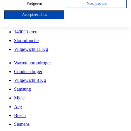
Weigeren
Nee, pas aan
Samsung
Siemens
Accepteer alles
1600 Toeren
1400 Toeren
Stoomfunctie
Vulgewicht 11 Kg
Warmtepompdroger
Condensdroger
Vulgewicht 8 Kg
Samsung
Miele
Aeg
Bosch
Siemens