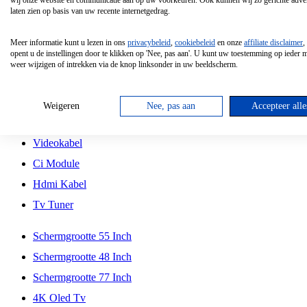
wij onze website en communicatie aan op uw voorkeuren. Ook kunnen wij zo gerichte adver
Tcl
laten zien op basis van uw recente internetgedrag.
Schermgrootte 70 Inch
Meer informatie kunt u lezen in ons
privacybeleid
,
cookiebeleid
en onze
affiliate disclaimer
,
Hd Led Tv
opent u de instellingen door te klikken op 'Nee, pas aan'. U kunt uw toestemming op ieder
weer wijzigen of intrekken via de knop linksonder in uw beeldscherm.
Tv Beugel
Antennekabel
Weigeren
Nee, pas aan
Accepteer alle
Universele Afstandsbediening
Videokabel
Ci Module
Hdmi Kabel
Tv Tuner
Schermgrootte 55 Inch
Schermgrootte 48 Inch
Schermgrootte 77 Inch
4K Oled Tv