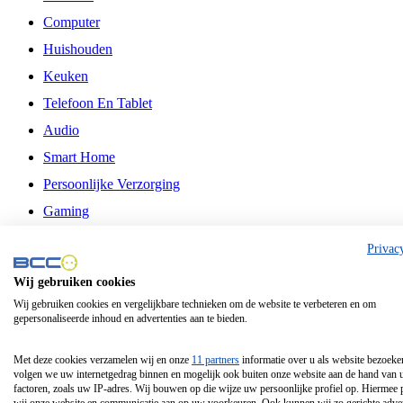
Computer
Huishouden
Keuken
Telefoon En Tablet
Audio
Smart Home
Persoonlijke Verzorging
Gaming
Vrije Tijd
Privac
Philips
Wij gebruiken cookies
Wij gebruiken cookies en vergelijkbare technieken om de website te verbeteren en om
Schermgrootte 24 Inch
gepersonaliseerde inhoud en advertenties aan te bieden.
Schermgrootte 75 Inch
Schermgrootte 85 Inch
Met deze cookies verzamelen wij en onze
11 partners
informatie over u als website bezoeke
volgen we uw internetgedrag binnen en mogelijk ook buiten onze website aan de hand van 
Schermgrootte 98 Inch
factoren, zoals uw IP-adres. Wij bouwen op die wijze uw persoonlijke profiel op. Hiermee 