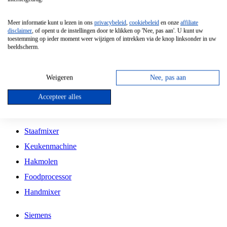
Grillplaat
Meer informatie kunt u lezen in ons
privacybeleid
,
cookiebeleid
en onze
affiliate
Vrijstaande Magnetron
disclaimer
, of opent u de instellingen door te klikken op 'Nee, pas aan'. U kunt uw
toestemming op ieder moment weer wijzigen of intrekken via de knop linksonder in uw
Vrijstaande Kookplaat
beeldscherm.
Inbouw Inductie Kookplaat
Inbouw Gaskookplaat
Weigeren
Nee, pas aan
Inbouw Keramische Kookplaat
Accepteer alles
Kookplaat Accessoires
Staafmixer
Keukenmachine
Hakmolen
Foodprocessor
Handmixer
Siemens