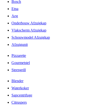
Bosch
Etna
Aeg
Onderbouw Afzuigkap
Vlakscherm Afzuigkap
Schouwmodel Afzuigkap
Afzuigunit
Pizzarette
Gourmetstel
Steengrill
Blender
Waterkoker
Sapcentrifuge
Citruspers