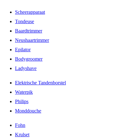
Scheerapparaat
Tondeuse
Baardtrimmer
Neushaartrimmer
Epilator
Bodygroomer
Ladyshave
Elektrische Tandenborstel
Waterpik
Philips
Monddouche
Fohn
Krulset