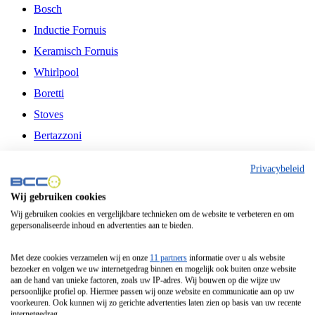
Bosch
Inductie Fornuis
Keramisch Fornuis
Whirlpool
Boretti
Stoves
Bertazzoni
Belling
Privacybeleid
Fitelli
Wij gebruiken cookies
Airfryer
Wij gebruiken cookies en vergelijkbare technieken om de website te verbeteren en om
gepersonaliseerde inhoud en advertenties aan te bieden.
Frituurpan
Contactgrill
Met deze cookies verzamelen wij en onze
11 partners
informatie over u als website
bezoeker en volgen we uw internetgedrag binnen en mogelijk ook buiten onze website
Broodbakmachine
aan de hand van unieke factoren, zoals uw IP-adres. Wij bouwen op die wijze uw
persoonlijke profiel op. Hiermee passen wij onze website en communicatie aan op uw
Broodrooster
voorkeuren. Ook kunnen wij zo gerichte advertenties laten zien op basis van uw recente
internetgedrag.