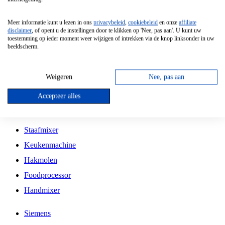
Grillplaat
Meer informatie kunt u lezen in ons
privacybeleid
,
cookiebeleid
en onze
affiliate
Vrijstaande Magnetron
disclaimer
, of opent u de instellingen door te klikken op 'Nee, pas aan'. U kunt uw
toestemming op ieder moment weer wijzigen of intrekken via de knop linksonder in uw
Vrijstaande Kookplaat
beeldscherm.
Inbouw Inductie Kookplaat
Inbouw Gaskookplaat
Weigeren
Nee, pas aan
Inbouw Keramische Kookplaat
Accepteer alles
Kookplaat Accessoires
Staafmixer
Keukenmachine
Hakmolen
Foodprocessor
Handmixer
Siemens