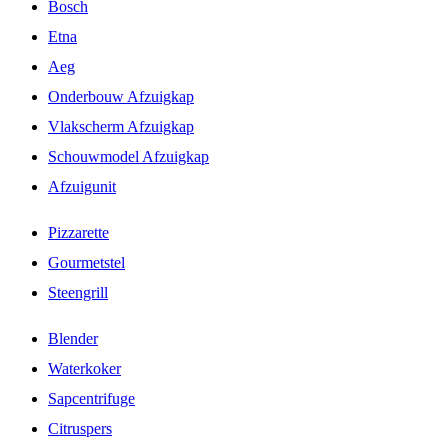
Bosch
Etna
Aeg
Onderbouw Afzuigkap
Vlakscherm Afzuigkap
Schouwmodel Afzuigkap
Afzuigunit
Pizzarette
Gourmetstel
Steengrill
Blender
Waterkoker
Sapcentrifuge
Citruspers