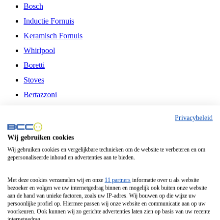
Bosch
Inductie Fornuis
Keramisch Fornuis
Whirlpool
Boretti
Stoves
Bertazzoni
Belling
Privacybeleid
Fitelli
Wij gebruiken cookies
Airfryer
Wij gebruiken cookies en vergelijkbare technieken om de website te verbeteren en om
gepersonaliseerde inhoud en advertenties aan te bieden.
Frituurpan
Contactgrill
Met deze cookies verzamelen wij en onze
11 partners
informatie over u als website
bezoeker en volgen we uw internetgedrag binnen en mogelijk ook buiten onze website
Broodbakmachine
aan de hand van unieke factoren, zoals uw IP-adres. Wij bouwen op die wijze uw
persoonlijke profiel op. Hiermee passen wij onze website en communicatie aan op uw
Broodrooster
voorkeuren. Ook kunnen wij zo gerichte advertenties laten zien op basis van uw recente
internetgedrag.