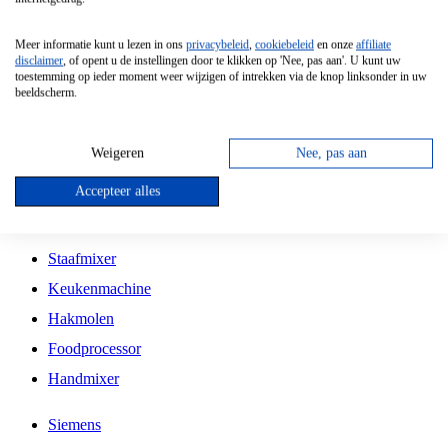
Grillplaat
Meer informatie kunt u lezen in ons
privacybeleid
,
cookiebeleid
en onze
affiliate
Vrijstaande Magnetron
disclaimer
, of opent u de instellingen door te klikken op 'Nee, pas aan'. U kunt uw
toestemming op ieder moment weer wijzigen of intrekken via de knop linksonder in uw
Vrijstaande Kookplaat
beeldscherm.
Inbouw Inductie Kookplaat
Inbouw Gaskookplaat
Weigeren
Nee, pas aan
Inbouw Keramische Kookplaat
Accepteer alles
Kookplaat Accessoires
Staafmixer
Keukenmachine
Hakmolen
Foodprocessor
Handmixer
Siemens