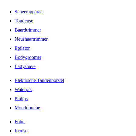
Scheerapparaat
Tondeuse
Baardtrimmer
Neushaartrimmer
Epilator
Bodygroomer
Ladyshave
Elektrische Tandenborstel
Waterpik
Philips
Monddouche
Fohn
Krulset