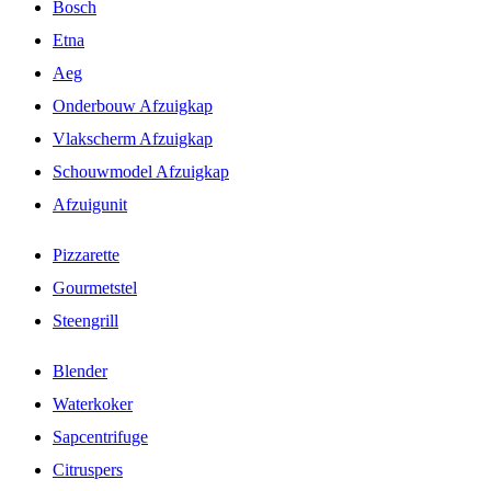
Bosch
Etna
Aeg
Onderbouw Afzuigkap
Vlakscherm Afzuigkap
Schouwmodel Afzuigkap
Afzuigunit
Pizzarette
Gourmetstel
Steengrill
Blender
Waterkoker
Sapcentrifuge
Citruspers