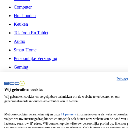
Computer
Huishouden
Keuken
Telefoon En Tablet
Audio
Smart Home
Persoonlijke Verzorging
Gaming
Vrije Tijd
Privac
Philips
Wij gebruiken cookies
Wij gebruiken cookies en vergelijkbare technieken om de website te verbeteren en om
Schermgrootte 24 Inch
gepersonaliseerde inhoud en advertenties aan te bieden.
Schermgrootte 75 Inch
Schermgrootte 85 Inch
Met deze cookies verzamelen wij en onze
11 partners
informatie over u als website bezoeke
volgen we uw internetgedrag binnen en mogelijk ook buiten onze website aan de hand van 
Schermgrootte 98 Inch
factoren, zoals uw IP-adres. Wij bouwen op die wijze uw persoonlijke profiel op. Hiermee 