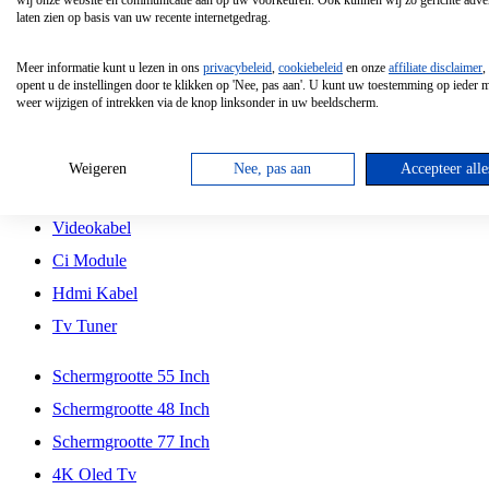
wij onze website en communicatie aan op uw voorkeuren. Ook kunnen wij zo gerichte adver
Tcl
laten zien op basis van uw recente internetgedrag.
Schermgrootte 70 Inch
Meer informatie kunt u lezen in ons
privacybeleid
,
cookiebeleid
en onze
affiliate disclaimer
,
Hd Led Tv
opent u de instellingen door te klikken op 'Nee, pas aan'. U kunt uw toestemming op ieder
weer wijzigen of intrekken via de knop linksonder in uw beeldscherm.
Tv Beugel
Antennekabel
Weigeren
Nee, pas aan
Accepteer alle
Universele Afstandsbediening
Videokabel
Ci Module
Hdmi Kabel
Tv Tuner
Schermgrootte 55 Inch
Schermgrootte 48 Inch
Schermgrootte 77 Inch
4K Oled Tv