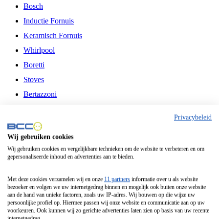
Bosch
Inductie Fornuis
Keramisch Fornuis
Whirlpool
Boretti
Stoves
Bertazzoni
Belling
Privacybeleid
Fitelli
Wij gebruiken cookies
Airfryer
Wij gebruiken cookies en vergelijkbare technieken om de website te verbeteren en om
gepersonaliseerde inhoud en advertenties aan te bieden.
Frituurpan
Contactgrill
Met deze cookies verzamelen wij en onze
11 partners
informatie over u als website
bezoeker en volgen we uw internetgedrag binnen en mogelijk ook buiten onze website
Broodbakmachine
aan de hand van unieke factoren, zoals uw IP-adres. Wij bouwen op die wijze uw
persoonlijke profiel op. Hiermee passen wij onze website en communicatie aan op uw
Broodrooster
voorkeuren. Ook kunnen wij zo gerichte advertenties laten zien op basis van uw recente
internetgedrag.