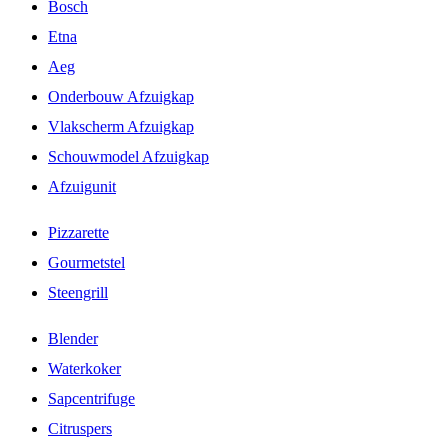
Bosch
Etna
Aeg
Onderbouw Afzuigkap
Vlakscherm Afzuigkap
Schouwmodel Afzuigkap
Afzuigunit
Pizzarette
Gourmetstel
Steengrill
Blender
Waterkoker
Sapcentrifuge
Citruspers