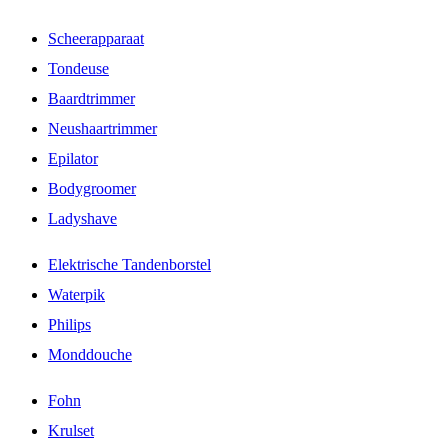
Scheerapparaat
Tondeuse
Baardtrimmer
Neushaartrimmer
Epilator
Bodygroomer
Ladyshave
Elektrische Tandenborstel
Waterpik
Philips
Monddouche
Fohn
Krulset