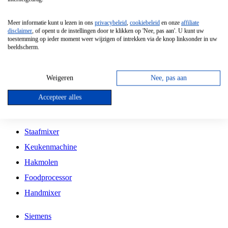
Grillplaat
Meer informatie kunt u lezen in ons
privacybeleid
,
cookiebeleid
en onze
affiliate
Vrijstaande Magnetron
disclaimer
, of opent u de instellingen door te klikken op 'Nee, pas aan'. U kunt uw
toestemming op ieder moment weer wijzigen of intrekken via de knop linksonder in uw
Vrijstaande Kookplaat
beeldscherm.
Inbouw Inductie Kookplaat
Inbouw Gaskookplaat
Weigeren
Nee, pas aan
Inbouw Keramische Kookplaat
Accepteer alles
Kookplaat Accessoires
Staafmixer
Keukenmachine
Hakmolen
Foodprocessor
Handmixer
Siemens