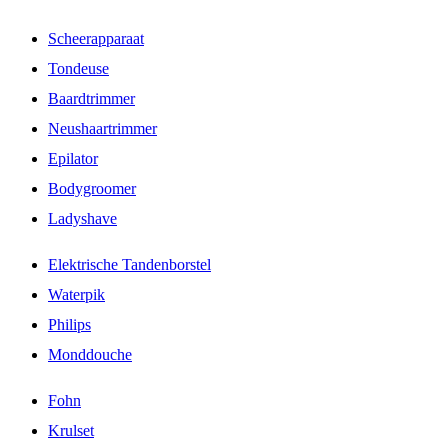
Scheerapparaat
Tondeuse
Baardtrimmer
Neushaartrimmer
Epilator
Bodygroomer
Ladyshave
Elektrische Tandenborstel
Waterpik
Philips
Monddouche
Fohn
Krulset