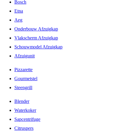
Bosch
Etna
Aeg
Onderbouw Afzuigkap
Vlakscherm Afzuigkap
Schouwmodel Afzuigkap
Afzuigunit
Pizzarette
Gourmetstel
Steengrill
Blender
Waterkoker
Sapcentrifuge
Citruspers