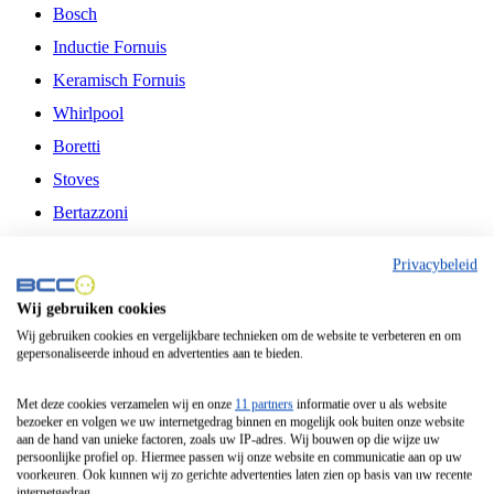
Bosch
Inductie Fornuis
Keramisch Fornuis
Whirlpool
Boretti
Stoves
Bertazzoni
Belling
Privacybeleid
Fitelli
Wij gebruiken cookies
Airfryer
Wij gebruiken cookies en vergelijkbare technieken om de website te verbeteren en om
gepersonaliseerde inhoud en advertenties aan te bieden.
Frituurpan
Contactgrill
Met deze cookies verzamelen wij en onze
11 partners
informatie over u als website
bezoeker en volgen we uw internetgedrag binnen en mogelijk ook buiten onze website
Broodbakmachine
aan de hand van unieke factoren, zoals uw IP-adres. Wij bouwen op die wijze uw
persoonlijke profiel op. Hiermee passen wij onze website en communicatie aan op uw
Broodrooster
voorkeuren. Ook kunnen wij zo gerichte advertenties laten zien op basis van uw recente
internetgedrag.