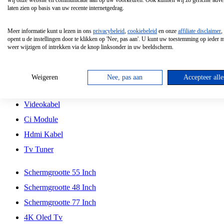
wij onze website en communicatie aan op uw voorkeuren. Ook kunnen wij zo gerichte adver
Tcl
laten zien op basis van uw recente internetgedrag.
Schermgrootte 70 Inch
Meer informatie kunt u lezen in ons
privacybeleid
,
cookiebeleid
en onze
affiliate disclaimer
,
Hd Led Tv
opent u de instellingen door te klikken op 'Nee, pas aan'. U kunt uw toestemming op ieder
weer wijzigen of intrekken via de knop linksonder in uw beeldscherm.
Tv Beugel
Antennekabel
Weigeren
Nee, pas aan
Accepteer alle
Universele Afstandsbediening
Videokabel
Ci Module
Hdmi Kabel
Tv Tuner
Schermgrootte 55 Inch
Schermgrootte 48 Inch
Schermgrootte 77 Inch
4K Oled Tv