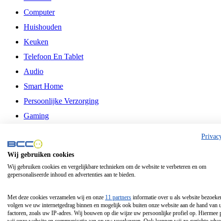
Computer
Huishouden
Keuken
Telefoon En Tablet
Audio
Smart Home
Persoonlijke Verzorging
Gaming
Vrije Tijd
Privac
Philips
Wij gebruiken cookies
Wij gebruiken cookies en vergelijkbare technieken om de website te verbeteren en om
Schermgrootte 24 Inch
gepersonaliseerde inhoud en advertenties aan te bieden.
Schermgrootte 75 Inch
Schermgrootte 85 Inch
Met deze cookies verzamelen wij en onze
11 partners
informatie over u als website bezoeke
volgen we uw internetgedrag binnen en mogelijk ook buiten onze website aan de hand van 
Schermgrootte 98 Inch
factoren, zoals uw IP-adres. Wij bouwen op die wijze uw persoonlijke profiel op. Hiermee 