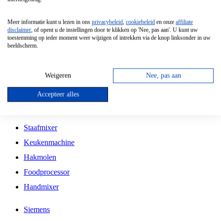
Grillplaat
Meer informatie kunt u lezen in ons
privacybeleid
,
cookiebeleid
en onze
affiliate
Vrijstaande Magnetron
disclaimer
, of opent u de instellingen door te klikken op 'Nee, pas aan'. U kunt uw
toestemming op ieder moment weer wijzigen of intrekken via de knop linksonder in uw
Vrijstaande Kookplaat
beeldscherm.
Inbouw Inductie Kookplaat
Inbouw Gaskookplaat
Weigeren
Nee, pas aan
Inbouw Keramische Kookplaat
Accepteer alles
Kookplaat Accessoires
Staafmixer
Keukenmachine
Hakmolen
Foodprocessor
Handmixer
Siemens