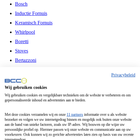
Bosch
Inductie Fornuis
Keramisch Fornuis
Whirlpool
Boretti
Stoves
Bertazzoni
Belling
Privacybeleid
Fitelli
Wij gebruiken cookies
Airfryer
Wij gebruiken cookies en vergelijkbare technieken om de website te verbeteren en om
gepersonaliseerde inhoud en advertenties aan te bieden.
Frituurpan
Contactgrill
Met deze cookies verzamelen wij en onze
11 partners
informatie over u als website
bezoeker en volgen we uw internetgedrag binnen en mogelijk ook buiten onze website
Broodbakmachine
aan de hand van unieke factoren, zoals uw IP-adres. Wij bouwen op die wijze uw
persoonlijke profiel op. Hiermee passen wij onze website en communicatie aan op uw
Broodrooster
voorkeuren. Ook kunnen wij zo gerichte advertenties laten zien op basis van uw recente
internetgedrag.