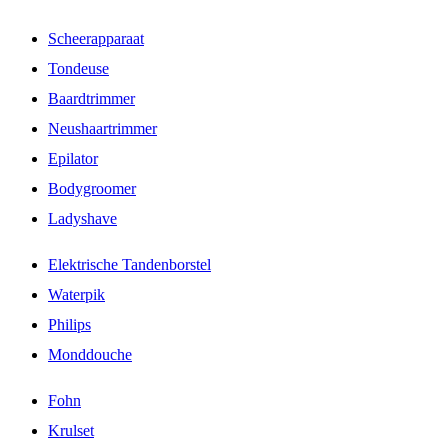
Scheerapparaat
Tondeuse
Baardtrimmer
Neushaartrimmer
Epilator
Bodygroomer
Ladyshave
Elektrische Tandenborstel
Waterpik
Philips
Monddouche
Fohn
Krulset