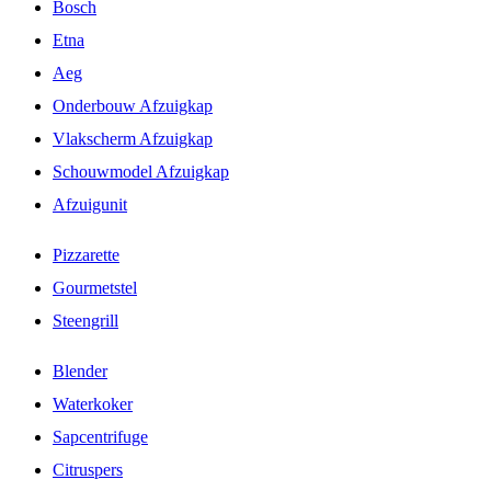
Bosch
Etna
Aeg
Onderbouw Afzuigkap
Vlakscherm Afzuigkap
Schouwmodel Afzuigkap
Afzuigunit
Pizzarette
Gourmetstel
Steengrill
Blender
Waterkoker
Sapcentrifuge
Citruspers