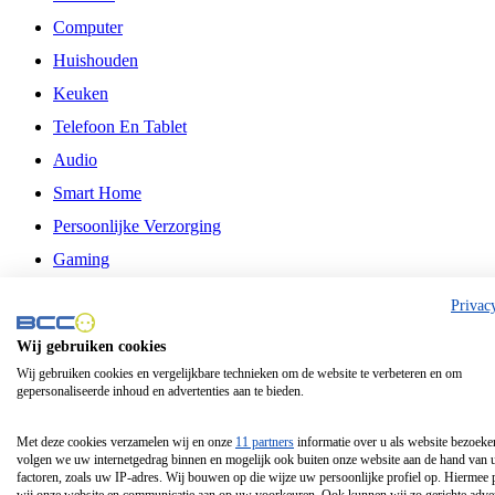
Computer
Huishouden
Keuken
Telefoon En Tablet
Audio
Smart Home
Persoonlijke Verzorging
Gaming
Vrije Tijd
Privac
Philips
Wij gebruiken cookies
Wij gebruiken cookies en vergelijkbare technieken om de website te verbeteren en om
Schermgrootte 24 Inch
gepersonaliseerde inhoud en advertenties aan te bieden.
Schermgrootte 75 Inch
Schermgrootte 85 Inch
Met deze cookies verzamelen wij en onze
11 partners
informatie over u als website bezoeke
volgen we uw internetgedrag binnen en mogelijk ook buiten onze website aan de hand van 
Schermgrootte 98 Inch
factoren, zoals uw IP-adres. Wij bouwen op die wijze uw persoonlijke profiel op. Hiermee 