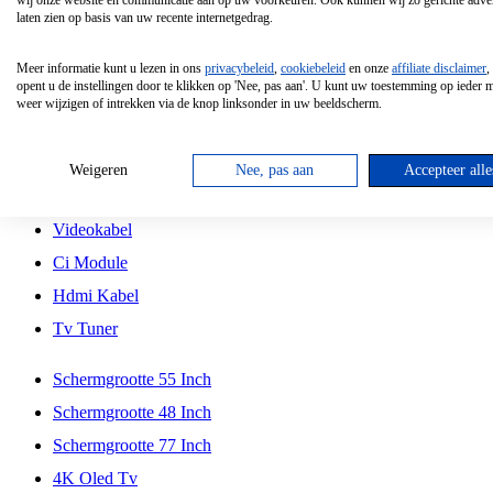
wij onze website en communicatie aan op uw voorkeuren. Ook kunnen wij zo gerichte adver
Tcl
laten zien op basis van uw recente internetgedrag.
Schermgrootte 70 Inch
Meer informatie kunt u lezen in ons
privacybeleid
,
cookiebeleid
en onze
affiliate disclaimer
,
Hd Led Tv
opent u de instellingen door te klikken op 'Nee, pas aan'. U kunt uw toestemming op ieder
weer wijzigen of intrekken via de knop linksonder in uw beeldscherm.
Tv Beugel
Antennekabel
Weigeren
Nee, pas aan
Accepteer alle
Universele Afstandsbediening
Videokabel
Ci Module
Hdmi Kabel
Tv Tuner
Schermgrootte 55 Inch
Schermgrootte 48 Inch
Schermgrootte 77 Inch
4K Oled Tv