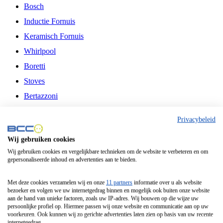
Bosch
Inductie Fornuis
Keramisch Fornuis
Whirlpool
Boretti
Stoves
Bertazzoni
Belling
Privacybeleid
Fitelli
Wij gebruiken cookies
Airfryer
Wij gebruiken cookies en vergelijkbare technieken om de website te verbeteren en om
gepersonaliseerde inhoud en advertenties aan te bieden.
Frituurpan
Contactgrill
Met deze cookies verzamelen wij en onze
11 partners
informatie over u als website
bezoeker en volgen we uw internetgedrag binnen en mogelijk ook buiten onze website
Broodbakmachine
aan de hand van unieke factoren, zoals uw IP-adres. Wij bouwen op die wijze uw
persoonlijke profiel op. Hiermee passen wij onze website en communicatie aan op uw
Broodrooster
voorkeuren. Ook kunnen wij zo gerichte advertenties laten zien op basis van uw recente
internetgedrag.