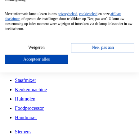
Grillplaat
Meer informatie kunt u lezen in ons
privacybeleid
,
cookiebeleid
en onze
affiliate
Vrijstaande Magnetron
disclaimer
, of opent u de instellingen door te klikken op 'Nee, pas aan'. U kunt uw
toestemming op ieder moment weer wijzigen of intrekken via de knop linksonder in uw
Vrijstaande Kookplaat
beeldscherm.
Inbouw Inductie Kookplaat
Inbouw Gaskookplaat
Weigeren
Nee, pas aan
Inbouw Keramische Kookplaat
Accepteer alles
Kookplaat Accessoires
Staafmixer
Keukenmachine
Hakmolen
Foodprocessor
Handmixer
Siemens