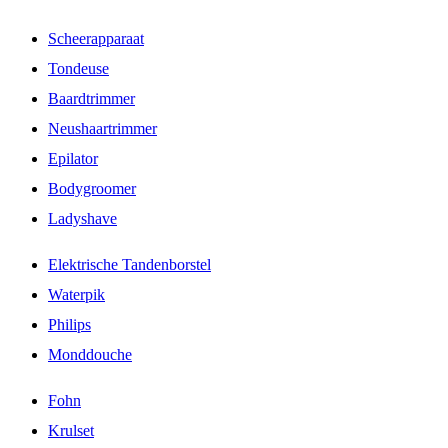
Scheerapparaat
Tondeuse
Baardtrimmer
Neushaartrimmer
Epilator
Bodygroomer
Ladyshave
Elektrische Tandenborstel
Waterpik
Philips
Monddouche
Fohn
Krulset