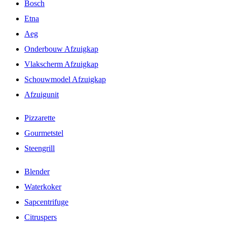
Bosch
Etna
Aeg
Onderbouw Afzuigkap
Vlakscherm Afzuigkap
Schouwmodel Afzuigkap
Afzuigunit
Pizzarette
Gourmetstel
Steengrill
Blender
Waterkoker
Sapcentrifuge
Citruspers