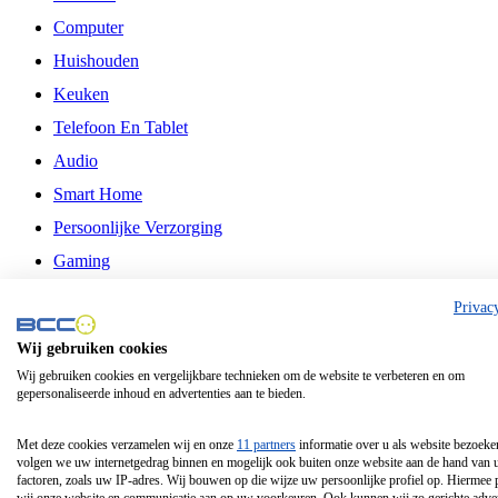
Computer
Huishouden
Keuken
Telefoon En Tablet
Audio
Smart Home
Persoonlijke Verzorging
Gaming
Vrije Tijd
Privac
Philips
Wij gebruiken cookies
Wij gebruiken cookies en vergelijkbare technieken om de website te verbeteren en om
Schermgrootte 24 Inch
gepersonaliseerde inhoud en advertenties aan te bieden.
Schermgrootte 75 Inch
Schermgrootte 85 Inch
Met deze cookies verzamelen wij en onze
11 partners
informatie over u als website bezoeke
volgen we uw internetgedrag binnen en mogelijk ook buiten onze website aan de hand van 
Schermgrootte 98 Inch
factoren, zoals uw IP-adres. Wij bouwen op die wijze uw persoonlijke profiel op. Hiermee 