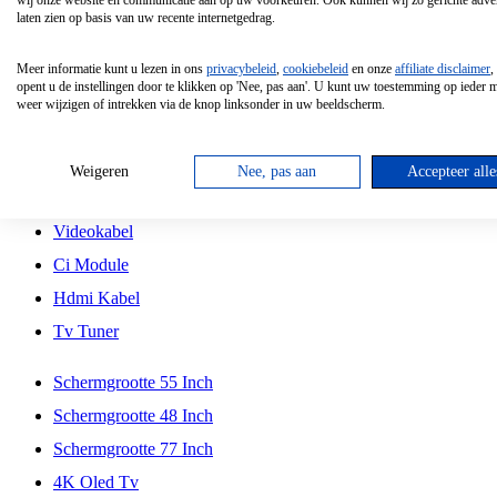
wij onze website en communicatie aan op uw voorkeuren. Ook kunnen wij zo gerichte adver
Tcl
laten zien op basis van uw recente internetgedrag.
Schermgrootte 70 Inch
Meer informatie kunt u lezen in ons
privacybeleid
,
cookiebeleid
en onze
affiliate disclaimer
,
Hd Led Tv
opent u de instellingen door te klikken op 'Nee, pas aan'. U kunt uw toestemming op ieder
weer wijzigen of intrekken via de knop linksonder in uw beeldscherm.
Tv Beugel
Antennekabel
Weigeren
Nee, pas aan
Accepteer alle
Universele Afstandsbediening
Videokabel
Ci Module
Hdmi Kabel
Tv Tuner
Schermgrootte 55 Inch
Schermgrootte 48 Inch
Schermgrootte 77 Inch
4K Oled Tv