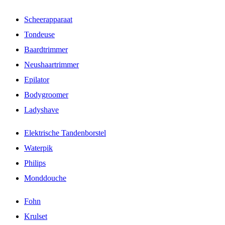
Scheerapparaat
Tondeuse
Baardtrimmer
Neushaartrimmer
Epilator
Bodygroomer
Ladyshave
Elektrische Tandenborstel
Waterpik
Philips
Monddouche
Fohn
Krulset