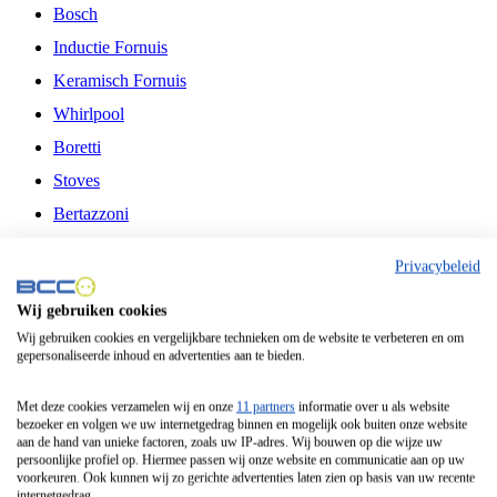
Bosch
Inductie Fornuis
Keramisch Fornuis
Whirlpool
Boretti
Stoves
Bertazzoni
Belling
Privacybeleid
Fitelli
Wij gebruiken cookies
Airfryer
Wij gebruiken cookies en vergelijkbare technieken om de website te verbeteren en om
gepersonaliseerde inhoud en advertenties aan te bieden.
Frituurpan
Contactgrill
Met deze cookies verzamelen wij en onze
11 partners
informatie over u als website
bezoeker en volgen we uw internetgedrag binnen en mogelijk ook buiten onze website
Broodbakmachine
aan de hand van unieke factoren, zoals uw IP-adres. Wij bouwen op die wijze uw
persoonlijke profiel op. Hiermee passen wij onze website en communicatie aan op uw
Broodrooster
voorkeuren. Ook kunnen wij zo gerichte advertenties laten zien op basis van uw recente
internetgedrag.