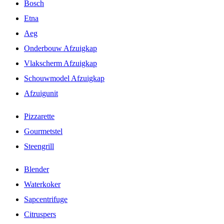
Bosch
Etna
Aeg
Onderbouw Afzuigkap
Vlakscherm Afzuigkap
Schouwmodel Afzuigkap
Afzuigunit
Pizzarette
Gourmetstel
Steengrill
Blender
Waterkoker
Sapcentrifuge
Citruspers