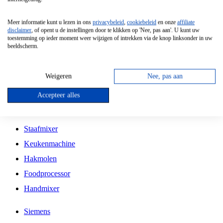
Grillplaat
Meer informatie kunt u lezen in ons
privacybeleid
,
cookiebeleid
en onze
affiliate
Vrijstaande Magnetron
disclaimer
, of opent u de instellingen door te klikken op 'Nee, pas aan'. U kunt uw
toestemming op ieder moment weer wijzigen of intrekken via de knop linksonder in uw
Vrijstaande Kookplaat
beeldscherm.
Inbouw Inductie Kookplaat
Inbouw Gaskookplaat
Weigeren
Nee, pas aan
Inbouw Keramische Kookplaat
Accepteer alles
Kookplaat Accessoires
Staafmixer
Keukenmachine
Hakmolen
Foodprocessor
Handmixer
Siemens