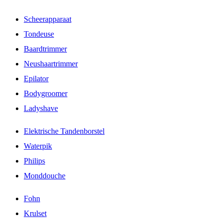
Scheerapparaat
Tondeuse
Baardtrimmer
Neushaartrimmer
Epilator
Bodygroomer
Ladyshave
Elektrische Tandenborstel
Waterpik
Philips
Monddouche
Fohn
Krulset