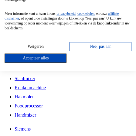
Grillplaat
Meer informatie kunt u lezen in ons
privacybeleid
,
cookiebeleid
en onze
affiliate
Vrijstaande Magnetron
disclaimer
, of opent u de instellingen door te klikken op 'Nee, pas aan'. U kunt uw
toestemming op ieder moment weer wijzigen of intrekken via de knop linksonder in uw
Vrijstaande Kookplaat
beeldscherm.
Inbouw Inductie Kookplaat
Inbouw Gaskookplaat
Weigeren
Nee, pas aan
Inbouw Keramische Kookplaat
Accepteer alles
Kookplaat Accessoires
Staafmixer
Keukenmachine
Hakmolen
Foodprocessor
Handmixer
Siemens