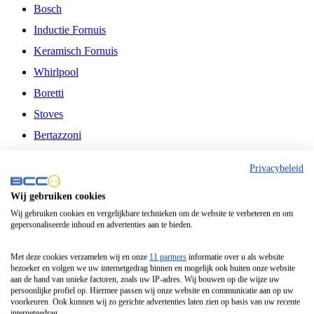
Bosch
Inductie Fornuis
Keramisch Fornuis
Whirlpool
Boretti
Stoves
Bertazzoni
Belling
Privacybeleid
Fitelli
Wij gebruiken cookies
Airfryer
Wij gebruiken cookies en vergelijkbare technieken om de website te verbeteren en om
gepersonaliseerde inhoud en advertenties aan te bieden.
Frituurpan
Contactgrill
Met deze cookies verzamelen wij en onze
11 partners
informatie over u als website
bezoeker en volgen we uw internetgedrag binnen en mogelijk ook buiten onze website
Broodbakmachine
aan de hand van unieke factoren, zoals uw IP-adres. Wij bouwen op die wijze uw
persoonlijke profiel op. Hiermee passen wij onze website en communicatie aan op uw
Broodrooster
voorkeuren. Ook kunnen wij zo gerichte advertenties laten zien op basis van uw recente
internetgedrag.