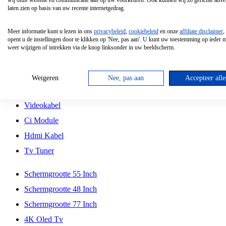
wij onze website en communicatie aan op uw voorkeuren. Ook kunnen wij zo gerichte adver
Tcl
laten zien op basis van uw recente internetgedrag.
Schermgrootte 70 Inch
Meer informatie kunt u lezen in ons
privacybeleid
,
cookiebeleid
en onze
affiliate disclaimer
,
Hd Led Tv
opent u de instellingen door te klikken op 'Nee, pas aan'. U kunt uw toestemming op ieder
weer wijzigen of intrekken via de knop linksonder in uw beeldscherm.
Tv Beugel
Antennekabel
Weigeren
Nee, pas aan
Accepteer alle
Universele Afstandsbediening
Videokabel
Ci Module
Hdmi Kabel
Tv Tuner
Schermgrootte 55 Inch
Schermgrootte 48 Inch
Schermgrootte 77 Inch
4K Oled Tv