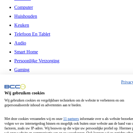
Computer
Huishouden
Keuken
Telefoon En Tablet
Audio
Smart Home
Persoonlijke Verzorging
Gaming
Vrije Tijd
Privac
Philips
Wij gebruiken cookies
Wij gebruiken cookies en vergelijkbare technieken om de website te verbeteren en om
Schermgrootte 24 Inch
gepersonaliseerde inhoud en advertenties aan te bieden.
Schermgrootte 75 Inch
Schermgrootte 85 Inch
Met deze cookies verzamelen wij en onze
11 partners
informatie over u als website bezoeke
volgen we uw internetgedrag binnen en mogelijk ook buiten onze website aan de hand van 
Schermgrootte 98 Inch
factoren, zoals uw IP-adres. Wij bouwen op die wijze uw persoonlijke profiel op. Hiermee 