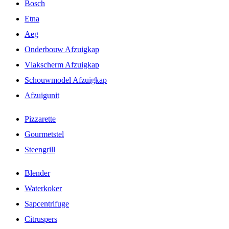
Bosch
Etna
Aeg
Onderbouw Afzuigkap
Vlakscherm Afzuigkap
Schouwmodel Afzuigkap
Afzuigunit
Pizzarette
Gourmetstel
Steengrill
Blender
Waterkoker
Sapcentrifuge
Citruspers