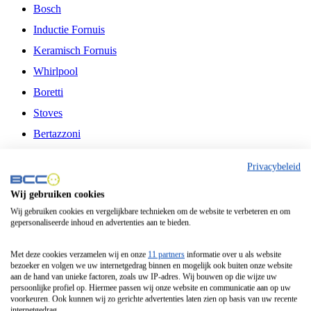
Bosch
Inductie Fornuis
Keramisch Fornuis
Whirlpool
Boretti
Stoves
Bertazzoni
Belling
Privacybeleid
Fitelli
Wij gebruiken cookies
Airfryer
Wij gebruiken cookies en vergelijkbare technieken om de website te verbeteren en om
gepersonaliseerde inhoud en advertenties aan te bieden.
Frituurpan
Contactgrill
Met deze cookies verzamelen wij en onze
11 partners
informatie over u als website
bezoeker en volgen we uw internetgedrag binnen en mogelijk ook buiten onze website
Broodbakmachine
aan de hand van unieke factoren, zoals uw IP-adres. Wij bouwen op die wijze uw
persoonlijke profiel op. Hiermee passen wij onze website en communicatie aan op uw
Broodrooster
voorkeuren. Ook kunnen wij zo gerichte advertenties laten zien op basis van uw recente
internetgedrag.