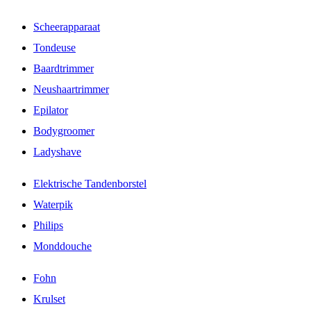
Scheerapparaat
Tondeuse
Baardtrimmer
Neushaartrimmer
Epilator
Bodygroomer
Ladyshave
Elektrische Tandenborstel
Waterpik
Philips
Monddouche
Fohn
Krulset