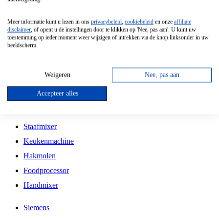
Grillplaat
Meer informatie kunt u lezen in ons
privacybeleid
,
cookiebeleid
en onze
affiliate
Vrijstaande Magnetron
disclaimer
, of opent u de instellingen door te klikken op 'Nee, pas aan'. U kunt uw
toestemming op ieder moment weer wijzigen of intrekken via de knop linksonder in uw
Vrijstaande Kookplaat
beeldscherm.
Inbouw Inductie Kookplaat
Inbouw Gaskookplaat
Weigeren
Nee, pas aan
Inbouw Keramische Kookplaat
Accepteer alles
Kookplaat Accessoires
Staafmixer
Keukenmachine
Hakmolen
Foodprocessor
Handmixer
Siemens