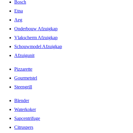
Bosch
Etna
Aeg
Onderbouw Afzuigkap
Vlakscherm Afzuigkap
Schouwmodel Afzuigkap
Afzuigunit
Pizzarette
Gourmetstel
Steengrill
Blender
Waterkoker
Sapcentrifuge
Citruspers