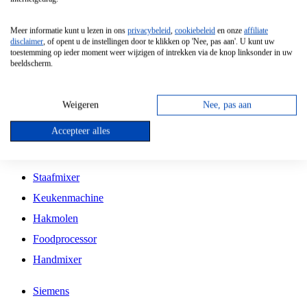
Grillplaat
Meer informatie kunt u lezen in ons
privacybeleid
,
cookiebeleid
en onze
affiliate
Vrijstaande Magnetron
disclaimer
, of opent u de instellingen door te klikken op 'Nee, pas aan'. U kunt uw
toestemming op ieder moment weer wijzigen of intrekken via de knop linksonder in uw
Vrijstaande Kookplaat
beeldscherm.
Inbouw Inductie Kookplaat
Inbouw Gaskookplaat
Weigeren
Nee, pas aan
Inbouw Keramische Kookplaat
Accepteer alles
Kookplaat Accessoires
Staafmixer
Keukenmachine
Hakmolen
Foodprocessor
Handmixer
Siemens