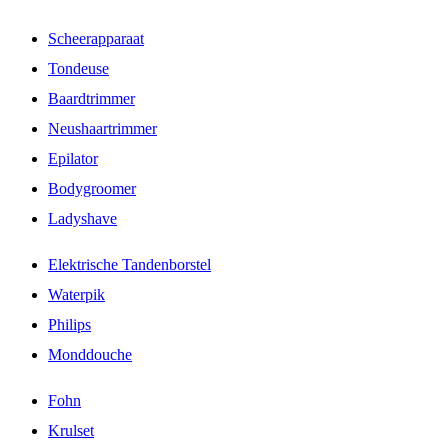
Scheerapparaat
Tondeuse
Baardtrimmer
Neushaartrimmer
Epilator
Bodygroomer
Ladyshave
Elektrische Tandenborstel
Waterpik
Philips
Monddouche
Fohn
Krulset