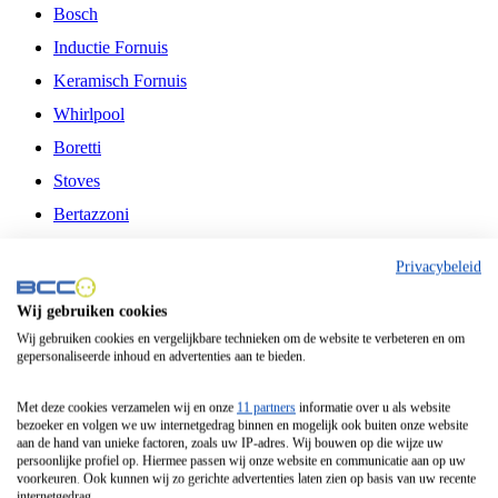
Bosch
Inductie Fornuis
Keramisch Fornuis
Whirlpool
Boretti
Stoves
Bertazzoni
Belling
Privacybeleid
Fitelli
Wij gebruiken cookies
Airfryer
Wij gebruiken cookies en vergelijkbare technieken om de website te verbeteren en om
gepersonaliseerde inhoud en advertenties aan te bieden.
Frituurpan
Contactgrill
Met deze cookies verzamelen wij en onze
11 partners
informatie over u als website
bezoeker en volgen we uw internetgedrag binnen en mogelijk ook buiten onze website
Broodbakmachine
aan de hand van unieke factoren, zoals uw IP-adres. Wij bouwen op die wijze uw
persoonlijke profiel op. Hiermee passen wij onze website en communicatie aan op uw
Broodrooster
voorkeuren. Ook kunnen wij zo gerichte advertenties laten zien op basis van uw recente
internetgedrag.