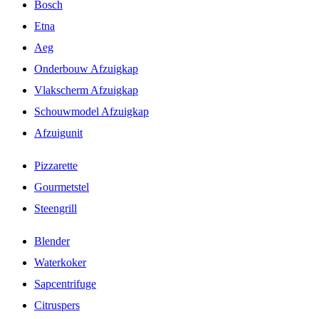
Bosch
Etna
Aeg
Onderbouw Afzuigkap
Vlakscherm Afzuigkap
Schouwmodel Afzuigkap
Afzuigunit
Pizzarette
Gourmetstel
Steengrill
Blender
Waterkoker
Sapcentrifuge
Citruspers