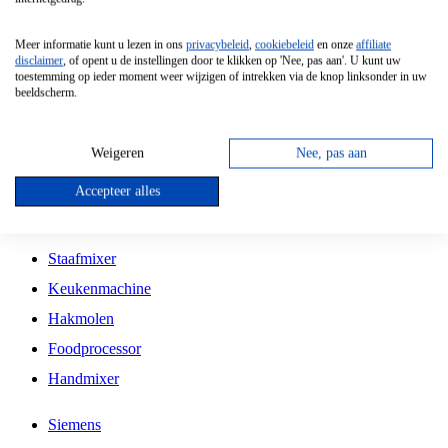
Grillplaat
Meer informatie kunt u lezen in ons
privacybeleid
,
cookiebeleid
en onze
affiliate
Vrijstaande Magnetron
disclaimer
, of opent u de instellingen door te klikken op 'Nee, pas aan'. U kunt uw
toestemming op ieder moment weer wijzigen of intrekken via de knop linksonder in uw
Vrijstaande Kookplaat
beeldscherm.
Inbouw Inductie Kookplaat
Inbouw Gaskookplaat
Weigeren
Nee, pas aan
Inbouw Keramische Kookplaat
Accepteer alles
Kookplaat Accessoires
Staafmixer
Keukenmachine
Hakmolen
Foodprocessor
Handmixer
Siemens