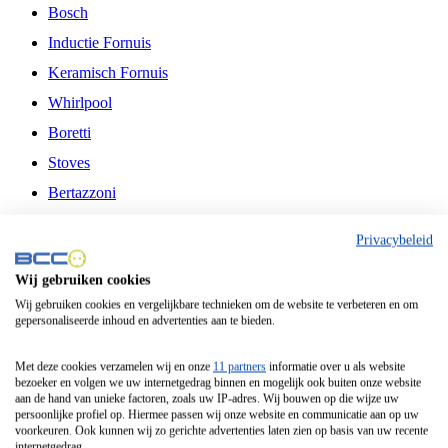
Bosch
Inductie Fornuis
Keramisch Fornuis
Whirlpool
Boretti
Stoves
Bertazzoni
Belling
Privacybeleid
Fitelli
Wij gebruiken cookies
Airfryer
Wij gebruiken cookies en vergelijkbare technieken om de website te verbeteren en om
gepersonaliseerde inhoud en advertenties aan te bieden.
Frituurpan
Contactgrill
Met deze cookies verzamelen wij en onze
11 partners
informatie over u als website
bezoeker en volgen we uw internetgedrag binnen en mogelijk ook buiten onze website
Broodbakmachine
aan de hand van unieke factoren, zoals uw IP-adres. Wij bouwen op die wijze uw
persoonlijke profiel op. Hiermee passen wij onze website en communicatie aan op uw
Broodrooster
voorkeuren. Ook kunnen wij zo gerichte advertenties laten zien op basis van uw recente
internetgedrag.