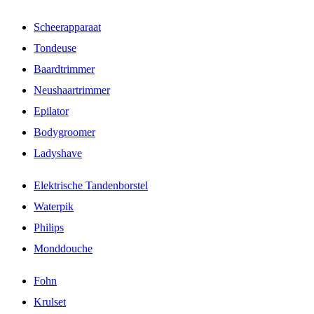
Scheerapparaat
Tondeuse
Baardtrimmer
Neushaartrimmer
Epilator
Bodygroomer
Ladyshave
Elektrische Tandenborstel
Waterpik
Philips
Monddouche
Fohn
Krulset