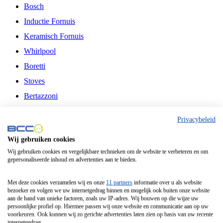
Bosch
Inductie Fornuis
Keramisch Fornuis
Whirlpool
Boretti
Stoves
Bertazzoni
Belling
Privacybeleid
Fitelli
Wij gebruiken cookies
Airfryer
Wij gebruiken cookies en vergelijkbare technieken om de website te verbeteren en om
gepersonaliseerde inhoud en advertenties aan te bieden.
Frituurpan
Contactgrill
Met deze cookies verzamelen wij en onze
11 partners
informatie over u als website
bezoeker en volgen we uw internetgedrag binnen en mogelijk ook buiten onze website
Broodbakmachine
aan de hand van unieke factoren, zoals uw IP-adres. Wij bouwen op die wijze uw
persoonlijke profiel op. Hiermee passen wij onze website en communicatie aan op uw
Broodrooster
voorkeuren. Ook kunnen wij zo gerichte advertenties laten zien op basis van uw recente
internetgedrag.