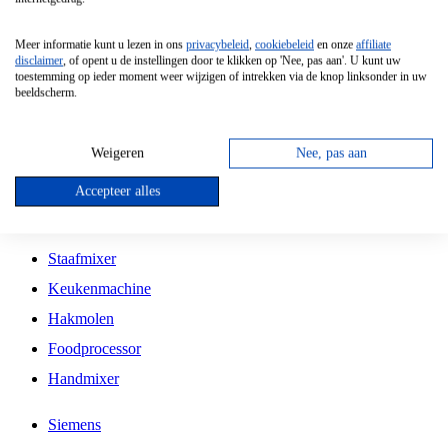
Grillplaat
Meer informatie kunt u lezen in ons
privacybeleid
,
cookiebeleid
en onze
affiliate
Vrijstaande Magnetron
disclaimer
, of opent u de instellingen door te klikken op 'Nee, pas aan'. U kunt uw
toestemming op ieder moment weer wijzigen of intrekken via de knop linksonder in uw
Vrijstaande Kookplaat
beeldscherm.
Inbouw Inductie Kookplaat
Inbouw Gaskookplaat
Weigeren
Nee, pas aan
Inbouw Keramische Kookplaat
Accepteer alles
Kookplaat Accessoires
Staafmixer
Keukenmachine
Hakmolen
Foodprocessor
Handmixer
Siemens