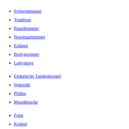
Scheerapparaat
Tondeuse
Baardtrimmer
Neushaartrimmer
Epilator
Bodygroomer
Ladyshave
Elektrische Tandenborstel
Waterpik
Philips
Monddouche
Fohn
Krulset