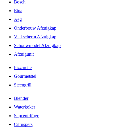
Bosch
Etna
Aeg
Onderbouw Afzuigkap
Vlakscherm Afzuigkap
Schouwmodel Afzuigkap
Afzuigunit
Pizzarette
Gourmetstel
Steengrill
Blender
Waterkoker
Sapcentrifuge
Citruspers