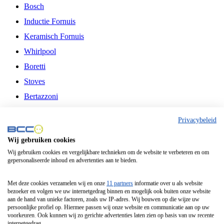
Bosch
Inductie Fornuis
Keramisch Fornuis
Whirlpool
Boretti
Stoves
Bertazzoni
Belling
Privacybeleid
Fitelli
Wij gebruiken cookies
Airfryer
Wij gebruiken cookies en vergelijkbare technieken om de website te verbeteren en om
gepersonaliseerde inhoud en advertenties aan te bieden.
Frituurpan
Contactgrill
Met deze cookies verzamelen wij en onze
11 partners
informatie over u als website
bezoeker en volgen we uw internetgedrag binnen en mogelijk ook buiten onze website
Broodbakmachine
aan de hand van unieke factoren, zoals uw IP-adres. Wij bouwen op die wijze uw
persoonlijke profiel op. Hiermee passen wij onze website en communicatie aan op uw
Broodrooster
voorkeuren. Ook kunnen wij zo gerichte advertenties laten zien op basis van uw recente
internetgedrag.