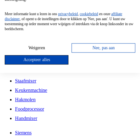
Grillplaat
Meer informatie kunt u lezen in ons
privacybeleid
,
cookiebeleid
en onze
affiliate
Vrijstaande Magnetron
disclaimer
, of opent u de instellingen door te klikken op 'Nee, pas aan'. U kunt uw
toestemming op ieder moment weer wijzigen of intrekken via de knop linksonder in uw
Vrijstaande Kookplaat
beeldscherm.
Inbouw Inductie Kookplaat
Inbouw Gaskookplaat
Weigeren
Nee, pas aan
Inbouw Keramische Kookplaat
Accepteer alles
Kookplaat Accessoires
Staafmixer
Keukenmachine
Hakmolen
Foodprocessor
Handmixer
Siemens