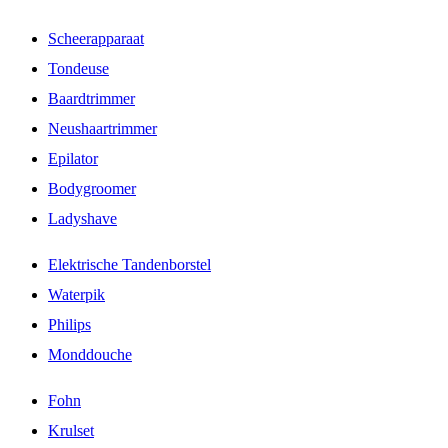
Scheerapparaat
Tondeuse
Baardtrimmer
Neushaartrimmer
Epilator
Bodygroomer
Ladyshave
Elektrische Tandenborstel
Waterpik
Philips
Monddouche
Fohn
Krulset