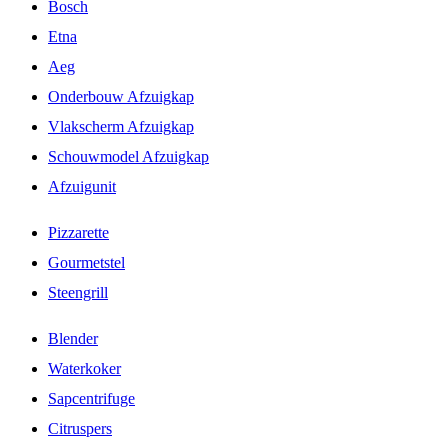
Bosch
Etna
Aeg
Onderbouw Afzuigkap
Vlakscherm Afzuigkap
Schouwmodel Afzuigkap
Afzuigunit
Pizzarette
Gourmetstel
Steengrill
Blender
Waterkoker
Sapcentrifuge
Citruspers