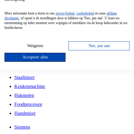
Grillplaat
Meer informatie kunt u lezen in ons
privacybeleid
,
cookiebeleid
en onze
affiliate
Vrijstaande Magnetron
disclaimer
, of opent u de instellingen door te klikken op 'Nee, pas aan'. U kunt uw
toestemming op ieder moment weer wijzigen of intrekken via de knop linksonder in uw
Vrijstaande Kookplaat
beeldscherm.
Inbouw Inductie Kookplaat
Inbouw Gaskookplaat
Weigeren
Nee, pas aan
Inbouw Keramische Kookplaat
Accepteer alles
Kookplaat Accessoires
Staafmixer
Keukenmachine
Hakmolen
Foodprocessor
Handmixer
Siemens