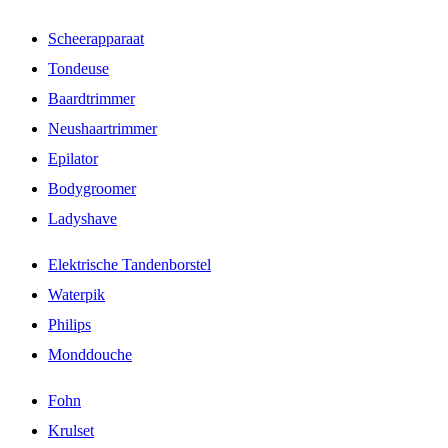
Scheerapparaat
Tondeuse
Baardtrimmer
Neushaartrimmer
Epilator
Bodygroomer
Ladyshave
Elektrische Tandenborstel
Waterpik
Philips
Monddouche
Fohn
Krulset