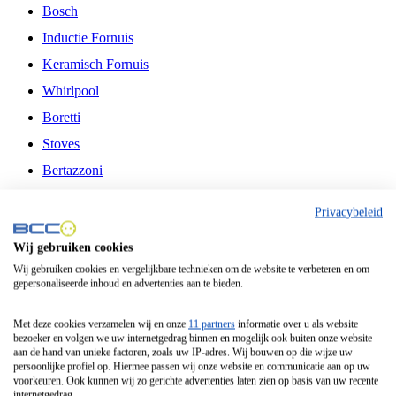
Bosch
Inductie Fornuis
Keramisch Fornuis
Whirlpool
Boretti
Stoves
Bertazzoni
Belling
Privacybeleid
Fitelli
Wij gebruiken cookies
Airfryer
Wij gebruiken cookies en vergelijkbare technieken om de website te verbeteren en om
gepersonaliseerde inhoud en advertenties aan te bieden.
Frituurpan
Contactgrill
Met deze cookies verzamelen wij en onze
11 partners
informatie over u als website
bezoeker en volgen we uw internetgedrag binnen en mogelijk ook buiten onze website
Broodbakmachine
aan de hand van unieke factoren, zoals uw IP-adres. Wij bouwen op die wijze uw
persoonlijke profiel op. Hiermee passen wij onze website en communicatie aan op uw
Broodrooster
voorkeuren. Ook kunnen wij zo gerichte advertenties laten zien op basis van uw recente
internetgedrag.