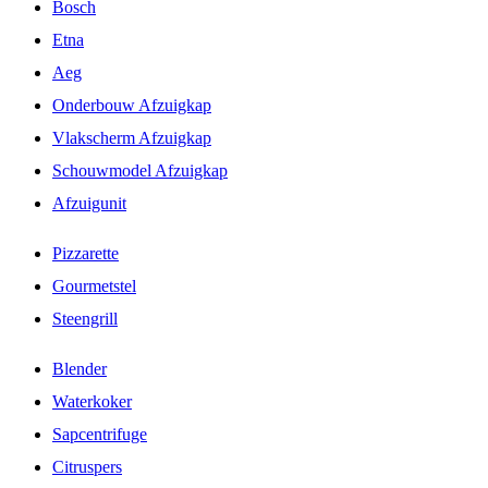
Bosch
Etna
Aeg
Onderbouw Afzuigkap
Vlakscherm Afzuigkap
Schouwmodel Afzuigkap
Afzuigunit
Pizzarette
Gourmetstel
Steengrill
Blender
Waterkoker
Sapcentrifuge
Citruspers