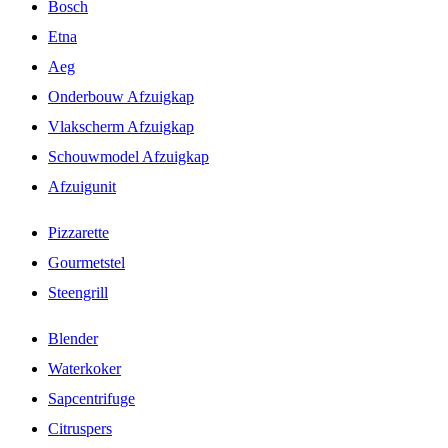
Bosch
Etna
Aeg
Onderbouw Afzuigkap
Vlakscherm Afzuigkap
Schouwmodel Afzuigkap
Afzuigunit
Pizzarette
Gourmetstel
Steengrill
Blender
Waterkoker
Sapcentrifuge
Citruspers