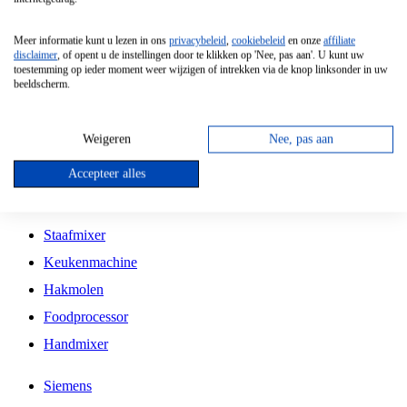
Grillplaat
Meer informatie kunt u lezen in ons
privacybeleid
,
cookiebeleid
en onze
affiliate
Vrijstaande Magnetron
disclaimer
, of opent u de instellingen door te klikken op 'Nee, pas aan'. U kunt uw
toestemming op ieder moment weer wijzigen of intrekken via de knop linksonder in uw
Vrijstaande Kookplaat
beeldscherm.
Inbouw Inductie Kookplaat
Inbouw Gaskookplaat
Weigeren
Nee, pas aan
Inbouw Keramische Kookplaat
Accepteer alles
Kookplaat Accessoires
Staafmixer
Keukenmachine
Hakmolen
Foodprocessor
Handmixer
Siemens