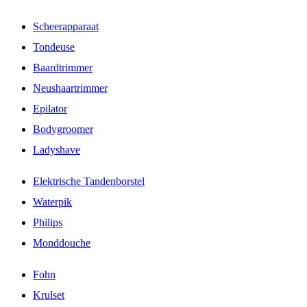
Scheerapparaat
Tondeuse
Baardtrimmer
Neushaartrimmer
Epilator
Bodygroomer
Ladyshave
Elektrische Tandenborstel
Waterpik
Philips
Monddouche
Fohn
Krulset