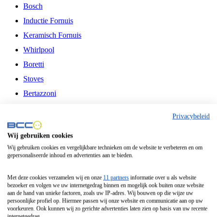
Bosch
Inductie Fornuis
Keramisch Fornuis
Whirlpool
Boretti
Stoves
Bertazzoni
Belling
Privacybeleid
Fitelli
Wij gebruiken cookies
Airfryer
Wij gebruiken cookies en vergelijkbare technieken om de website te verbeteren en om
gepersonaliseerde inhoud en advertenties aan te bieden.
Frituurpan
Contactgrill
Met deze cookies verzamelen wij en onze
11 partners
informatie over u als website
bezoeker en volgen we uw internetgedrag binnen en mogelijk ook buiten onze website
Broodbakmachine
aan de hand van unieke factoren, zoals uw IP-adres. Wij bouwen op die wijze uw
persoonlijke profiel op. Hiermee passen wij onze website en communicatie aan op uw
Broodrooster
voorkeuren. Ook kunnen wij zo gerichte advertenties laten zien op basis van uw recente
internetgedrag.