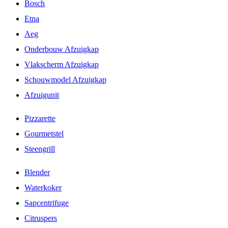
Bosch
Etna
Aeg
Onderbouw Afzuigkap
Vlakscherm Afzuigkap
Schouwmodel Afzuigkap
Afzuigunit
Pizzarette
Gourmetstel
Steengrill
Blender
Waterkoker
Sapcentrifuge
Citruspers