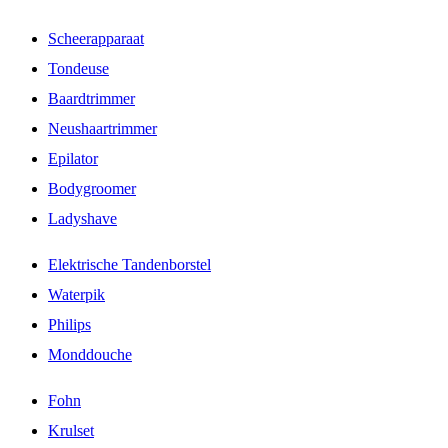
Scheerapparaat
Tondeuse
Baardtrimmer
Neushaartrimmer
Epilator
Bodygroomer
Ladyshave
Elektrische Tandenborstel
Waterpik
Philips
Monddouche
Fohn
Krulset