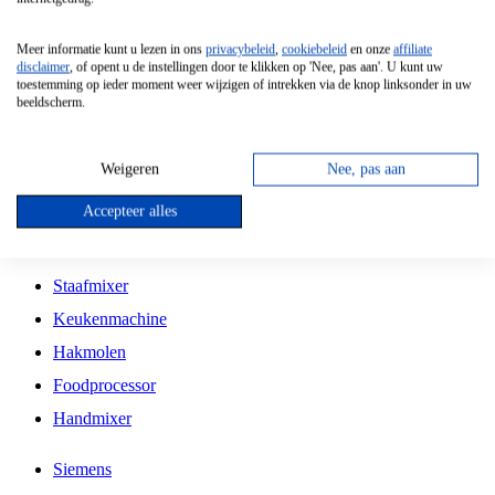
Grillplaat
Meer informatie kunt u lezen in ons
privacybeleid
,
cookiebeleid
en onze
affiliate
Vrijstaande Magnetron
disclaimer
, of opent u de instellingen door te klikken op 'Nee, pas aan'. U kunt uw
toestemming op ieder moment weer wijzigen of intrekken via de knop linksonder in uw
Vrijstaande Kookplaat
beeldscherm.
Inbouw Inductie Kookplaat
Inbouw Gaskookplaat
Weigeren
Nee, pas aan
Inbouw Keramische Kookplaat
Accepteer alles
Kookplaat Accessoires
Staafmixer
Keukenmachine
Hakmolen
Foodprocessor
Handmixer
Siemens