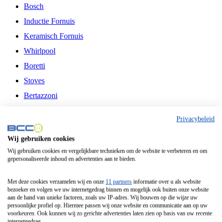
Bosch
Inductie Fornuis
Keramisch Fornuis
Whirlpool
Boretti
Stoves
Bertazzoni
Belling
Privacybeleid
Fitelli
Wij gebruiken cookies
Airfryer
Wij gebruiken cookies en vergelijkbare technieken om de website te verbeteren en om
gepersonaliseerde inhoud en advertenties aan te bieden.
Frituurpan
Contactgrill
Met deze cookies verzamelen wij en onze
11 partners
informatie over u als website
bezoeker en volgen we uw internetgedrag binnen en mogelijk ook buiten onze website
Broodbakmachine
aan de hand van unieke factoren, zoals uw IP-adres. Wij bouwen op die wijze uw
persoonlijke profiel op. Hiermee passen wij onze website en communicatie aan op uw
Broodrooster
voorkeuren. Ook kunnen wij zo gerichte advertenties laten zien op basis van uw recente
internetgedrag.