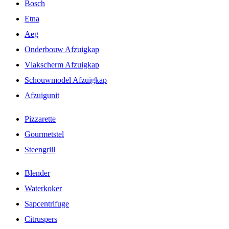
Bosch
Etna
Aeg
Onderbouw Afzuigkap
Vlakscherm Afzuigkap
Schouwmodel Afzuigkap
Afzuigunit
Pizzarette
Gourmetstel
Steengrill
Blender
Waterkoker
Sapcentrifuge
Citruspers