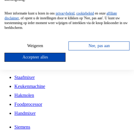
Grillplaat
Meer informatie kunt u lezen in ons
privacybeleid
,
cookiebeleid
en onze
affiliate
Vrijstaande Magnetron
disclaimer
, of opent u de instellingen door te klikken op 'Nee, pas aan'. U kunt uw
toestemming op ieder moment weer wijzigen of intrekken via de knop linksonder in uw
Vrijstaande Kookplaat
beeldscherm.
Inbouw Inductie Kookplaat
Inbouw Gaskookplaat
Weigeren
Nee, pas aan
Inbouw Keramische Kookplaat
Accepteer alles
Kookplaat Accessoires
Staafmixer
Keukenmachine
Hakmolen
Foodprocessor
Handmixer
Siemens