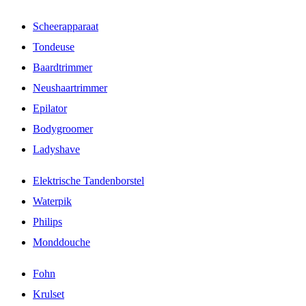
Scheerapparaat
Tondeuse
Baardtrimmer
Neushaartrimmer
Epilator
Bodygroomer
Ladyshave
Elektrische Tandenborstel
Waterpik
Philips
Monddouche
Fohn
Krulset