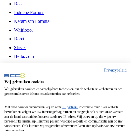
Bosch
Inductie Fornuis
Keramisch Fornuis
Whirlpool
Boretti
Stoves
Bertazzoni
Belling
Privacybeleid
Fitelli
Wij gebruiken cookies
Airfryer
Wij gebruiken cookies en vergelijkbare technieken om de website te verbeteren en om
gepersonaliseerde inhoud en advertenties aan te bieden.
Frituurpan
Contactgrill
Met deze cookies verzamelen wij en onze
11 partners
informatie over u als website
bezoeker en volgen we uw internetgedrag binnen en mogelijk ook buiten onze website
Broodbakmachine
aan de hand van unieke factoren, zoals uw IP-adres. Wij bouwen op die wijze uw
persoonlijke profiel op. Hiermee passen wij onze website en communicatie aan op uw
Broodrooster
voorkeuren. Ook kunnen wij zo gerichte advertenties laten zien op basis van uw recente
internetgedrag.