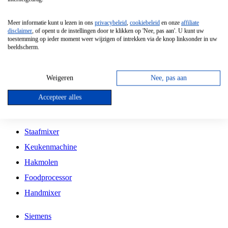
Grillplaat
Meer informatie kunt u lezen in ons
privacybeleid
,
cookiebeleid
en onze
affiliate
Vrijstaande Magnetron
disclaimer
, of opent u de instellingen door te klikken op 'Nee, pas aan'. U kunt uw
toestemming op ieder moment weer wijzigen of intrekken via de knop linksonder in uw
Vrijstaande Kookplaat
beeldscherm.
Inbouw Inductie Kookplaat
Inbouw Gaskookplaat
Weigeren
Nee, pas aan
Inbouw Keramische Kookplaat
Accepteer alles
Kookplaat Accessoires
Staafmixer
Keukenmachine
Hakmolen
Foodprocessor
Handmixer
Siemens