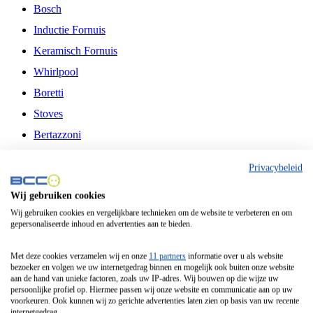
Bosch
Inductie Fornuis
Keramisch Fornuis
Whirlpool
Boretti
Stoves
Bertazzoni
Belling
Privacybeleid
Fitelli
Wij gebruiken cookies
Airfryer
Wij gebruiken cookies en vergelijkbare technieken om de website te verbeteren en om
gepersonaliseerde inhoud en advertenties aan te bieden.
Frituurpan
Contactgrill
Met deze cookies verzamelen wij en onze
11 partners
informatie over u als website
bezoeker en volgen we uw internetgedrag binnen en mogelijk ook buiten onze website
Broodbakmachine
aan de hand van unieke factoren, zoals uw IP-adres. Wij bouwen op die wijze uw
persoonlijke profiel op. Hiermee passen wij onze website en communicatie aan op uw
Broodrooster
voorkeuren. Ook kunnen wij zo gerichte advertenties laten zien op basis van uw recente
internetgedrag.