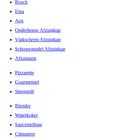
Bosch
Etna
Aeg
Onderbouw Afzuigkap
Vlakscherm Afzuigkap
Schouwmodel Afzuigkap
Afzuigunit
Pizzarette
Gourmetstel
Steengrill
Blender
Waterkoker
Sapcentrifuge
Citruspers