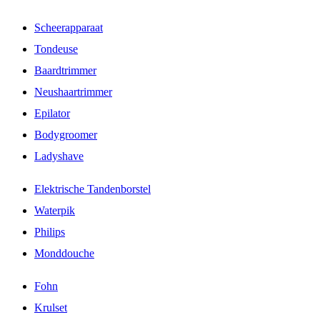
Scheerapparaat
Tondeuse
Baardtrimmer
Neushaartrimmer
Epilator
Bodygroomer
Ladyshave
Elektrische Tandenborstel
Waterpik
Philips
Monddouche
Fohn
Krulset