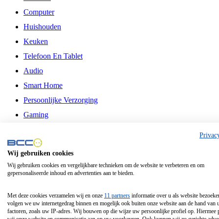
Computer
Huishouden
Keuken
Telefoon En Tablet
Audio
Smart Home
Persoonlijke Verzorging
Gaming
Vrije Tijd
Privac
Philips
Wij gebruiken cookies
Wij gebruiken cookies en vergelijkbare technieken om de website te verbeteren en om
Schermgrootte 24 Inch
gepersonaliseerde inhoud en advertenties aan te bieden.
Schermgrootte 75 Inch
Schermgrootte 85 Inch
Met deze cookies verzamelen wij en onze
11 partners
informatie over u als website bezoeke
volgen we uw internetgedrag binnen en mogelijk ook buiten onze website aan de hand van 
Schermgrootte 98 Inch
factoren, zoals uw IP-adres. Wij bouwen op die wijze uw persoonlijke profiel op. Hiermee 