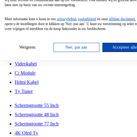
wij onze website en communicatie aan op uw voorkeuren. Ook kunnen wij zo gerichte adver
Tcl
laten zien op basis van uw recente internetgedrag.
Schermgrootte 70 Inch
Meer informatie kunt u lezen in ons
privacybeleid
,
cookiebeleid
en onze
affiliate disclaimer
,
Hd Led Tv
opent u de instellingen door te klikken op 'Nee, pas aan'. U kunt uw toestemming op ieder
weer wijzigen of intrekken via de knop linksonder in uw beeldscherm.
Tv Beugel
Antennekabel
Weigeren
Nee, pas aan
Accepteer alle
Universele Afstandsbediening
Videokabel
Ci Module
Hdmi Kabel
Tv Tuner
Schermgrootte 55 Inch
Schermgrootte 48 Inch
Schermgrootte 77 Inch
4K Oled Tv