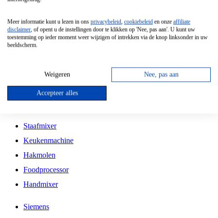
Grillplaat
Meer informatie kunt u lezen in ons
privacybeleid
,
cookiebeleid
en onze
affiliate
Vrijstaande Magnetron
disclaimer
, of opent u de instellingen door te klikken op 'Nee, pas aan'. U kunt uw
toestemming op ieder moment weer wijzigen of intrekken via de knop linksonder in uw
Vrijstaande Kookplaat
beeldscherm.
Inbouw Inductie Kookplaat
Inbouw Gaskookplaat
Weigeren
Nee, pas aan
Inbouw Keramische Kookplaat
Accepteer alles
Kookplaat Accessoires
Staafmixer
Keukenmachine
Hakmolen
Foodprocessor
Handmixer
Siemens