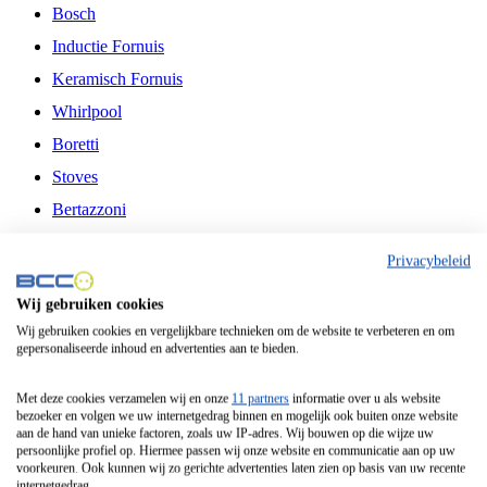
Bosch
Inductie Fornuis
Keramisch Fornuis
Whirlpool
Boretti
Stoves
Bertazzoni
Belling
Privacybeleid
Fitelli
Wij gebruiken cookies
Airfryer
Wij gebruiken cookies en vergelijkbare technieken om de website te verbeteren en om
gepersonaliseerde inhoud en advertenties aan te bieden.
Frituurpan
Contactgrill
Met deze cookies verzamelen wij en onze
11 partners
informatie over u als website
bezoeker en volgen we uw internetgedrag binnen en mogelijk ook buiten onze website
Broodbakmachine
aan de hand van unieke factoren, zoals uw IP-adres. Wij bouwen op die wijze uw
persoonlijke profiel op. Hiermee passen wij onze website en communicatie aan op uw
Broodrooster
voorkeuren. Ook kunnen wij zo gerichte advertenties laten zien op basis van uw recente
internetgedrag.