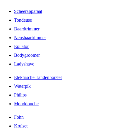
Scheerapparaat
Tondeuse
Baardtrimmer
Neushaartrimmer
Epilator
Bodygroomer
Ladyshave
Elektrische Tandenborstel
Waterpik
Philips
Monddouche
Fohn
Krulset