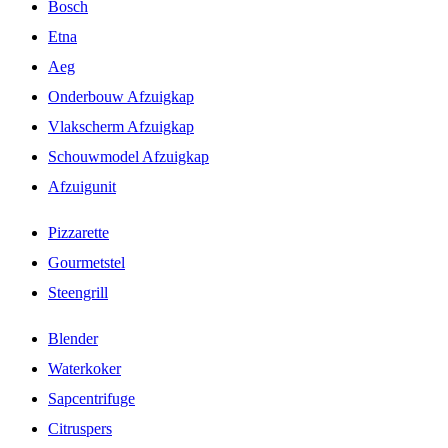
Bosch
Etna
Aeg
Onderbouw Afzuigkap
Vlakscherm Afzuigkap
Schouwmodel Afzuigkap
Afzuigunit
Pizzarette
Gourmetstel
Steengrill
Blender
Waterkoker
Sapcentrifuge
Citruspers