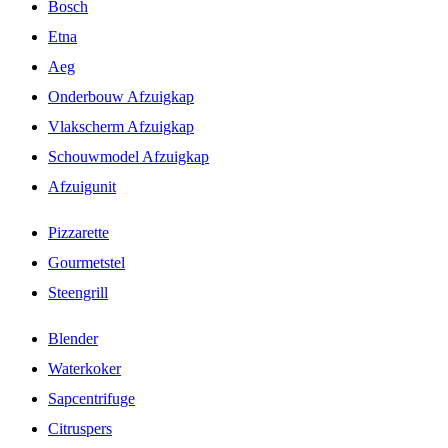
Bosch
Etna
Aeg
Onderbouw Afzuigkap
Vlakscherm Afzuigkap
Schouwmodel Afzuigkap
Afzuigunit
Pizzarette
Gourmetstel
Steengrill
Blender
Waterkoker
Sapcentrifuge
Citruspers