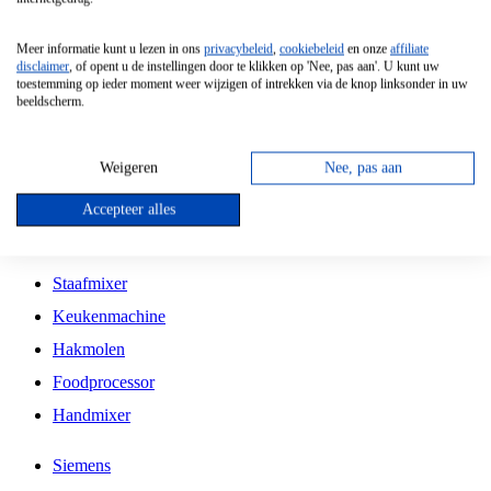
Grillplaat
Meer informatie kunt u lezen in ons
privacybeleid
,
cookiebeleid
en onze
affiliate
Vrijstaande Magnetron
disclaimer
, of opent u de instellingen door te klikken op 'Nee, pas aan'. U kunt uw
toestemming op ieder moment weer wijzigen of intrekken via de knop linksonder in uw
Vrijstaande Kookplaat
beeldscherm.
Inbouw Inductie Kookplaat
Inbouw Gaskookplaat
Weigeren
Nee, pas aan
Inbouw Keramische Kookplaat
Accepteer alles
Kookplaat Accessoires
Staafmixer
Keukenmachine
Hakmolen
Foodprocessor
Handmixer
Siemens