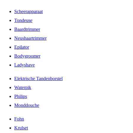
Scheerapparaat
Tondeuse
Baardtrimmer
Neushaartrimmer
Epilator
Bodygroomer
Ladyshave
Elektrische Tandenborstel
Waterpik
Philips
Monddouche
Fohn
Krulset