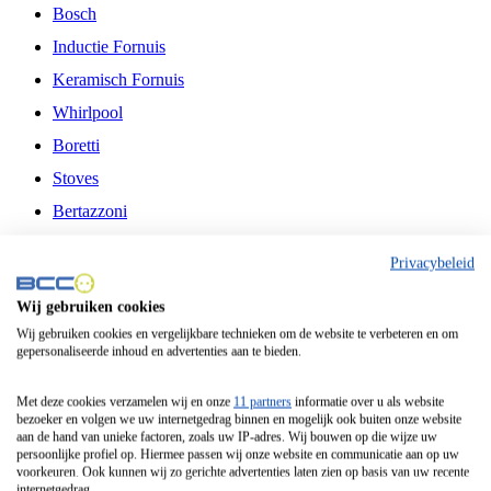
Bosch
Inductie Fornuis
Keramisch Fornuis
Whirlpool
Boretti
Stoves
Bertazzoni
Belling
Privacybeleid
Fitelli
Wij gebruiken cookies
Airfryer
Wij gebruiken cookies en vergelijkbare technieken om de website te verbeteren en om
gepersonaliseerde inhoud en advertenties aan te bieden.
Frituurpan
Contactgrill
Met deze cookies verzamelen wij en onze
11 partners
informatie over u als website
bezoeker en volgen we uw internetgedrag binnen en mogelijk ook buiten onze website
Broodbakmachine
aan de hand van unieke factoren, zoals uw IP-adres. Wij bouwen op die wijze uw
persoonlijke profiel op. Hiermee passen wij onze website en communicatie aan op uw
Broodrooster
voorkeuren. Ook kunnen wij zo gerichte advertenties laten zien op basis van uw recente
internetgedrag.