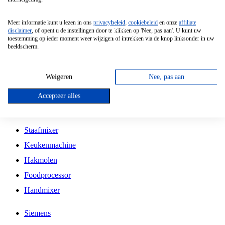
Grillplaat
Meer informatie kunt u lezen in ons
privacybeleid
,
cookiebeleid
en onze
affiliate
Vrijstaande Magnetron
disclaimer
, of opent u de instellingen door te klikken op 'Nee, pas aan'. U kunt uw
toestemming op ieder moment weer wijzigen of intrekken via de knop linksonder in uw
Vrijstaande Kookplaat
beeldscherm.
Inbouw Inductie Kookplaat
Inbouw Gaskookplaat
Weigeren
Nee, pas aan
Inbouw Keramische Kookplaat
Accepteer alles
Kookplaat Accessoires
Staafmixer
Keukenmachine
Hakmolen
Foodprocessor
Handmixer
Siemens