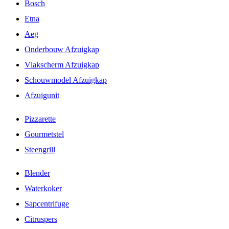
Bosch
Etna
Aeg
Onderbouw Afzuigkap
Vlakscherm Afzuigkap
Schouwmodel Afzuigkap
Afzuigunit
Pizzarette
Gourmetstel
Steengrill
Blender
Waterkoker
Sapcentrifuge
Citruspers