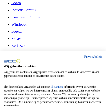
Bosch
Inductie Fornuis
Keramisch Fornuis
Whirlpool
Boretti
Stoves
Bertazzoni
Belling
Privacybeleid
Fitelli
Wij gebruiken cookies
Airfryer
Wij gebruiken cookies en vergelijkbare technieken om de website te verbeteren en om
gepersonaliseerde inhoud en advertenties aan te bieden.
Frituurpan
Contactgrill
Met deze cookies verzamelen wij en onze
11 partners
informatie over u als website
bezoeker en volgen we uw internetgedrag binnen en mogelijk ook buiten onze website
Broodbakmachine
aan de hand van unieke factoren, zoals uw IP-adres. Wij bouwen op die wijze uw
persoonlijke profiel op. Hiermee passen wij onze website en communicatie aan op uw
Broodrooster
voorkeuren. Ook kunnen wij zo gerichte advertenties laten zien op basis van uw recente
internetgedrag.