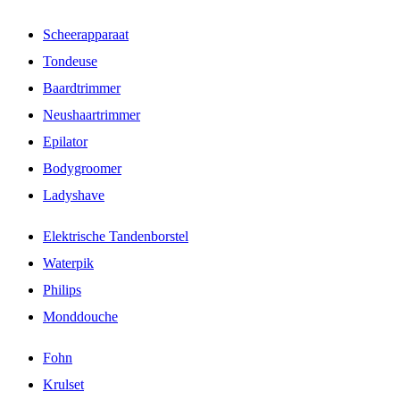
Scheerapparaat
Tondeuse
Baardtrimmer
Neushaartrimmer
Epilator
Bodygroomer
Ladyshave
Elektrische Tandenborstel
Waterpik
Philips
Monddouche
Fohn
Krulset