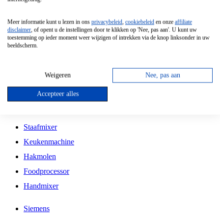
Grillplaat
Meer informatie kunt u lezen in ons
privacybeleid
,
cookiebeleid
en onze
affiliate
Vrijstaande Magnetron
disclaimer
, of opent u de instellingen door te klikken op 'Nee, pas aan'. U kunt uw
toestemming op ieder moment weer wijzigen of intrekken via de knop linksonder in uw
Vrijstaande Kookplaat
beeldscherm.
Inbouw Inductie Kookplaat
Inbouw Gaskookplaat
Weigeren
Nee, pas aan
Inbouw Keramische Kookplaat
Accepteer alles
Kookplaat Accessoires
Staafmixer
Keukenmachine
Hakmolen
Foodprocessor
Handmixer
Siemens