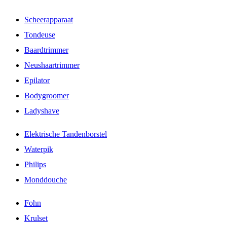
Scheerapparaat
Tondeuse
Baardtrimmer
Neushaartrimmer
Epilator
Bodygroomer
Ladyshave
Elektrische Tandenborstel
Waterpik
Philips
Monddouche
Fohn
Krulset