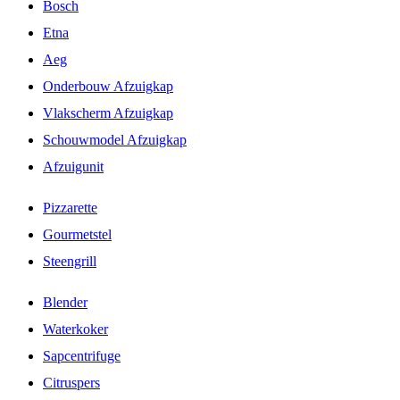
Bosch
Etna
Aeg
Onderbouw Afzuigkap
Vlakscherm Afzuigkap
Schouwmodel Afzuigkap
Afzuigunit
Pizzarette
Gourmetstel
Steengrill
Blender
Waterkoker
Sapcentrifuge
Citruspers