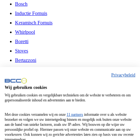
Bosch
Inductie Fornuis
Keramisch Fornuis
Whirlpool
Boretti
Stoves
Bertazzoni
Belling
Privacybeleid
Fitelli
Wij gebruiken cookies
Airfryer
Wij gebruiken cookies en vergelijkbare technieken om de website te verbeteren en om
gepersonaliseerde inhoud en advertenties aan te bieden.
Frituurpan
Contactgrill
Met deze cookies verzamelen wij en onze
11 partners
informatie over u als website
bezoeker en volgen we uw internetgedrag binnen en mogelijk ook buiten onze website
Broodbakmachine
aan de hand van unieke factoren, zoals uw IP-adres. Wij bouwen op die wijze uw
persoonlijke profiel op. Hiermee passen wij onze website en communicatie aan op uw
Broodrooster
voorkeuren. Ook kunnen wij zo gerichte advertenties laten zien op basis van uw recente
internetgedrag.