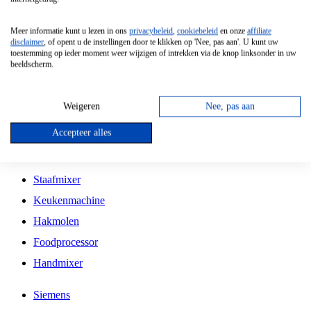
Grillplaat
Meer informatie kunt u lezen in ons
privacybeleid
,
cookiebeleid
en onze
affiliate
Vrijstaande Magnetron
disclaimer
, of opent u de instellingen door te klikken op 'Nee, pas aan'. U kunt uw
toestemming op ieder moment weer wijzigen of intrekken via de knop linksonder in uw
Vrijstaande Kookplaat
beeldscherm.
Inbouw Inductie Kookplaat
Inbouw Gaskookplaat
Weigeren
Nee, pas aan
Inbouw Keramische Kookplaat
Accepteer alles
Kookplaat Accessoires
Staafmixer
Keukenmachine
Hakmolen
Foodprocessor
Handmixer
Siemens