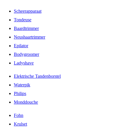
Scheerapparaat
Tondeuse
Baardtrimmer
Neushaartrimmer
Epilator
Bodygroomer
Ladyshave
Elektrische Tandenborstel
Waterpik
Philips
Monddouche
Fohn
Krulset