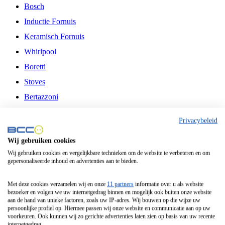
Bosch
Inductie Fornuis
Keramisch Fornuis
Whirlpool
Boretti
Stoves
Bertazzoni
Belling
Privacybeleid
Fitelli
Wij gebruiken cookies
Airfryer
Wij gebruiken cookies en vergelijkbare technieken om de website te verbeteren en om
gepersonaliseerde inhoud en advertenties aan te bieden.
Frituurpan
Contactgrill
Met deze cookies verzamelen wij en onze
11 partners
informatie over u als website
bezoeker en volgen we uw internetgedrag binnen en mogelijk ook buiten onze website
Broodbakmachine
aan de hand van unieke factoren, zoals uw IP-adres. Wij bouwen op die wijze uw
persoonlijke profiel op. Hiermee passen wij onze website en communicatie aan op uw
Broodrooster
voorkeuren. Ook kunnen wij zo gerichte advertenties laten zien op basis van uw recente
internetgedrag.