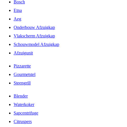
Bosch
Etna
Aeg
Onderbouw Afzuigkap
Vlakscherm Afzuigkap
Schouwmodel Afzuigkap
Afzuigunit
Pizzarette
Gourmetstel
Steengrill
Blender
Waterkoker
Sapcentrifuge
Citruspers