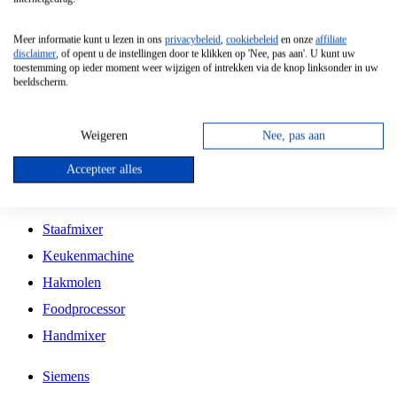
Grillplaat
Meer informatie kunt u lezen in ons
privacybeleid
,
cookiebeleid
en onze
affiliate
Vrijstaande Magnetron
disclaimer
, of opent u de instellingen door te klikken op 'Nee, pas aan'. U kunt uw
toestemming op ieder moment weer wijzigen of intrekken via de knop linksonder in uw
Vrijstaande Kookplaat
beeldscherm.
Inbouw Inductie Kookplaat
Inbouw Gaskookplaat
Weigeren
Nee, pas aan
Inbouw Keramische Kookplaat
Accepteer alles
Kookplaat Accessoires
Staafmixer
Keukenmachine
Hakmolen
Foodprocessor
Handmixer
Siemens