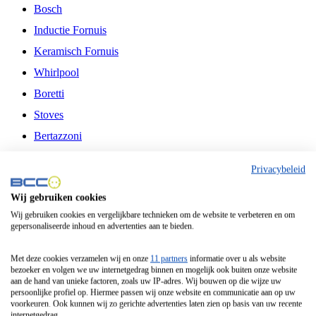
Bosch
Inductie Fornuis
Keramisch Fornuis
Whirlpool
Boretti
Stoves
Bertazzoni
Belling
Privacybeleid
Fitelli
Wij gebruiken cookies
Airfryer
Wij gebruiken cookies en vergelijkbare technieken om de website te verbeteren en om
gepersonaliseerde inhoud en advertenties aan te bieden.
Frituurpan
Contactgrill
Met deze cookies verzamelen wij en onze
11 partners
informatie over u als website
bezoeker en volgen we uw internetgedrag binnen en mogelijk ook buiten onze website
Broodbakmachine
aan de hand van unieke factoren, zoals uw IP-adres. Wij bouwen op die wijze uw
persoonlijke profiel op. Hiermee passen wij onze website en communicatie aan op uw
Broodrooster
voorkeuren. Ook kunnen wij zo gerichte advertenties laten zien op basis van uw recente
internetgedrag.