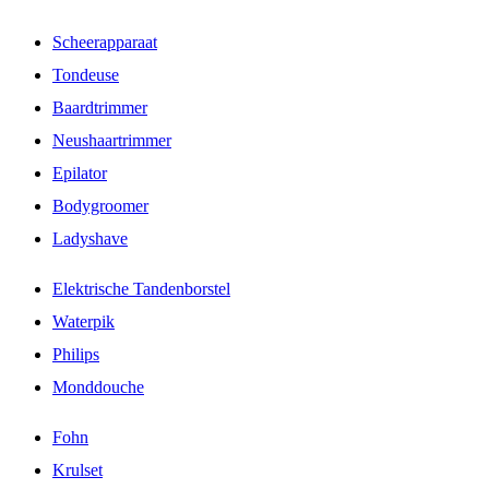
Scheerapparaat
Tondeuse
Baardtrimmer
Neushaartrimmer
Epilator
Bodygroomer
Ladyshave
Elektrische Tandenborstel
Waterpik
Philips
Monddouche
Fohn
Krulset