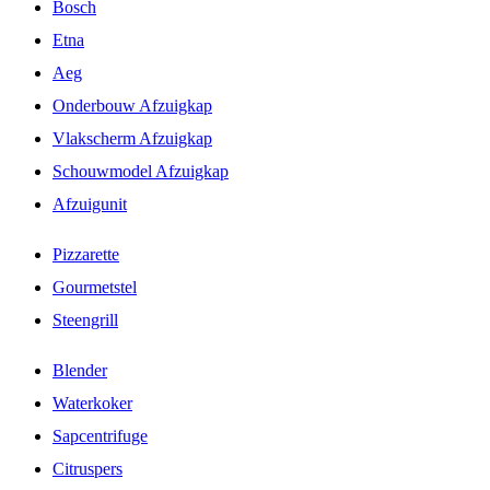
Bosch
Etna
Aeg
Onderbouw Afzuigkap
Vlakscherm Afzuigkap
Schouwmodel Afzuigkap
Afzuigunit
Pizzarette
Gourmetstel
Steengrill
Blender
Waterkoker
Sapcentrifuge
Citruspers