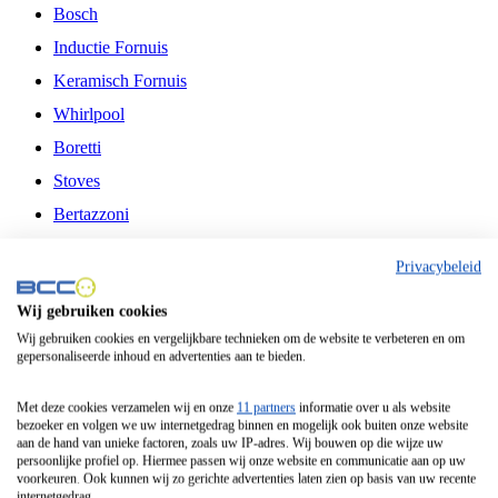
Bosch
Inductie Fornuis
Keramisch Fornuis
Whirlpool
Boretti
Stoves
Bertazzoni
Belling
Privacybeleid
Fitelli
Wij gebruiken cookies
Airfryer
Wij gebruiken cookies en vergelijkbare technieken om de website te verbeteren en om
gepersonaliseerde inhoud en advertenties aan te bieden.
Frituurpan
Contactgrill
Met deze cookies verzamelen wij en onze
11 partners
informatie over u als website
bezoeker en volgen we uw internetgedrag binnen en mogelijk ook buiten onze website
Broodbakmachine
aan de hand van unieke factoren, zoals uw IP-adres. Wij bouwen op die wijze uw
persoonlijke profiel op. Hiermee passen wij onze website en communicatie aan op uw
Broodrooster
voorkeuren. Ook kunnen wij zo gerichte advertenties laten zien op basis van uw recente
internetgedrag.