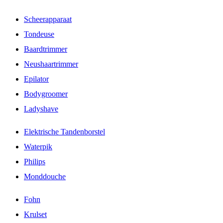
Scheerapparaat
Tondeuse
Baardtrimmer
Neushaartrimmer
Epilator
Bodygroomer
Ladyshave
Elektrische Tandenborstel
Waterpik
Philips
Monddouche
Fohn
Krulset