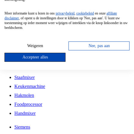
Grillplaat
Meer informatie kunt u lezen in ons
privacybeleid
,
cookiebeleid
en onze
affiliate
Vrijstaande Magnetron
disclaimer
, of opent u de instellingen door te klikken op 'Nee, pas aan'. U kunt uw
toestemming op ieder moment weer wijzigen of intrekken via de knop linksonder in uw
Vrijstaande Kookplaat
beeldscherm.
Inbouw Inductie Kookplaat
Inbouw Gaskookplaat
Weigeren
Nee, pas aan
Inbouw Keramische Kookplaat
Accepteer alles
Kookplaat Accessoires
Staafmixer
Keukenmachine
Hakmolen
Foodprocessor
Handmixer
Siemens