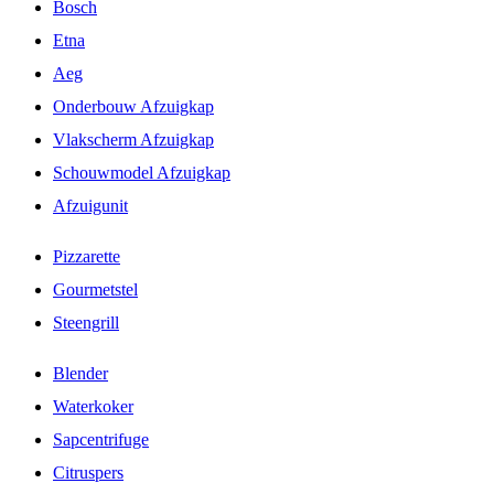
Bosch
Etna
Aeg
Onderbouw Afzuigkap
Vlakscherm Afzuigkap
Schouwmodel Afzuigkap
Afzuigunit
Pizzarette
Gourmetstel
Steengrill
Blender
Waterkoker
Sapcentrifuge
Citruspers