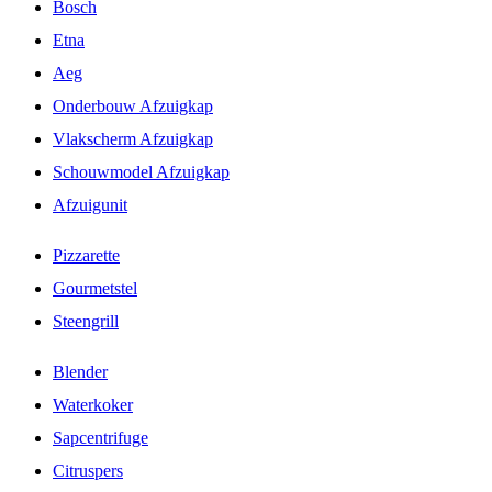
Bosch
Etna
Aeg
Onderbouw Afzuigkap
Vlakscherm Afzuigkap
Schouwmodel Afzuigkap
Afzuigunit
Pizzarette
Gourmetstel
Steengrill
Blender
Waterkoker
Sapcentrifuge
Citruspers