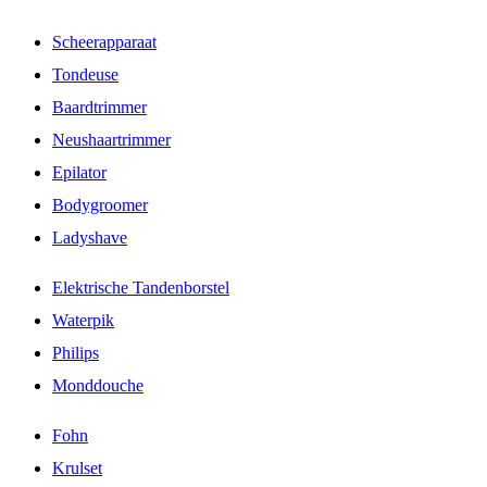
Scheerapparaat
Tondeuse
Baardtrimmer
Neushaartrimmer
Epilator
Bodygroomer
Ladyshave
Elektrische Tandenborstel
Waterpik
Philips
Monddouche
Fohn
Krulset