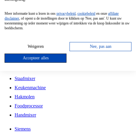
Grillplaat
Meer informatie kunt u lezen in ons
privacybeleid
,
cookiebeleid
en onze
affiliate
Vrijstaande Magnetron
disclaimer
, of opent u de instellingen door te klikken op 'Nee, pas aan'. U kunt uw
toestemming op ieder moment weer wijzigen of intrekken via de knop linksonder in uw
Vrijstaande Kookplaat
beeldscherm.
Inbouw Inductie Kookplaat
Inbouw Gaskookplaat
Weigeren
Nee, pas aan
Inbouw Keramische Kookplaat
Accepteer alles
Kookplaat Accessoires
Staafmixer
Keukenmachine
Hakmolen
Foodprocessor
Handmixer
Siemens