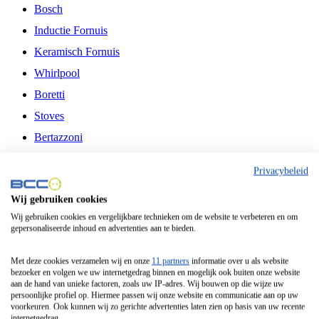
Bosch
Inductie Fornuis
Keramisch Fornuis
Whirlpool
Boretti
Stoves
Bertazzoni
Belling
Privacybeleid
Fitelli
Wij gebruiken cookies
Airfryer
Wij gebruiken cookies en vergelijkbare technieken om de website te verbeteren en om
gepersonaliseerde inhoud en advertenties aan te bieden.
Frituurpan
Contactgrill
Met deze cookies verzamelen wij en onze
11 partners
informatie over u als website
bezoeker en volgen we uw internetgedrag binnen en mogelijk ook buiten onze website
Broodbakmachine
aan de hand van unieke factoren, zoals uw IP-adres. Wij bouwen op die wijze uw
persoonlijke profiel op. Hiermee passen wij onze website en communicatie aan op uw
Broodrooster
voorkeuren. Ook kunnen wij zo gerichte advertenties laten zien op basis van uw recente
internetgedrag.