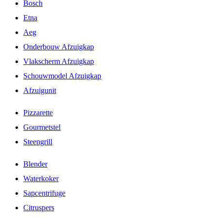
Bosch
Etna
Aeg
Onderbouw Afzuigkap
Vlakscherm Afzuigkap
Schouwmodel Afzuigkap
Afzuigunit
Pizzarette
Gourmetstel
Steengrill
Blender
Waterkoker
Sapcentrifuge
Citruspers