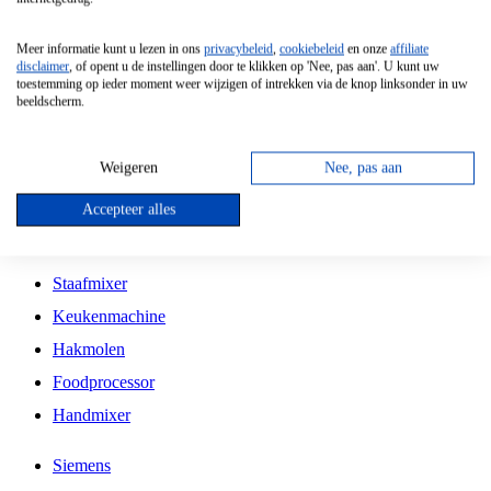
Grillplaat
Meer informatie kunt u lezen in ons
privacybeleid
,
cookiebeleid
en onze
affiliate
Vrijstaande Magnetron
disclaimer
, of opent u de instellingen door te klikken op 'Nee, pas aan'. U kunt uw
toestemming op ieder moment weer wijzigen of intrekken via de knop linksonder in uw
Vrijstaande Kookplaat
beeldscherm.
Inbouw Inductie Kookplaat
Inbouw Gaskookplaat
Weigeren
Nee, pas aan
Inbouw Keramische Kookplaat
Accepteer alles
Kookplaat Accessoires
Staafmixer
Keukenmachine
Hakmolen
Foodprocessor
Handmixer
Siemens