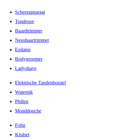
Scheerapparaat
Tondeuse
Baardtrimmer
Neushaartrimmer
Epilator
Bodygroomer
Ladyshave
Elektrische Tandenborstel
Waterpik
Philips
Monddouche
Fohn
Krulset