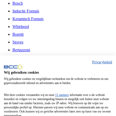
Bosch
Inductie Fornuis
Keramisch Fornuis
Whirlpool
Boretti
Stoves
Bertazzoni
Belling
Privacybeleid
Fitelli
Wij gebruiken cookies
Airfryer
Wij gebruiken cookies en vergelijkbare technieken om de website te verbeteren en om
gepersonaliseerde inhoud en advertenties aan te bieden.
Frituurpan
Contactgrill
Met deze cookies verzamelen wij en onze
11 partners
informatie over u als website
bezoeker en volgen we uw internetgedrag binnen en mogelijk ook buiten onze website
Broodbakmachine
aan de hand van unieke factoren, zoals uw IP-adres. Wij bouwen op die wijze uw
persoonlijke profiel op. Hiermee passen wij onze website en communicatie aan op uw
Broodrooster
voorkeuren. Ook kunnen wij zo gerichte advertenties laten zien op basis van uw recente
internetgedrag.