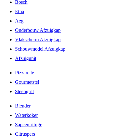
Bosch
Etna
Aeg
Onderbouw Afzuigkap
Vlakscherm Afzuigkap
Schouwmodel Afzuigkap
Afzuigunit
Pizzarette
Gourmetstel
Steengrill
Blender
Waterkoker
Sapcentrifuge
Citruspers