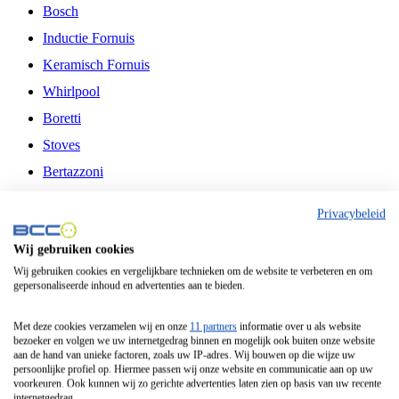
Bosch
Inductie Fornuis
Keramisch Fornuis
Whirlpool
Boretti
Stoves
Bertazzoni
Belling
Privacybeleid
Fitelli
Wij gebruiken cookies
Airfryer
Wij gebruiken cookies en vergelijkbare technieken om de website te verbeteren en om
gepersonaliseerde inhoud en advertenties aan te bieden.
Frituurpan
Contactgrill
Met deze cookies verzamelen wij en onze
11 partners
informatie over u als website
bezoeker en volgen we uw internetgedrag binnen en mogelijk ook buiten onze website
Broodbakmachine
aan de hand van unieke factoren, zoals uw IP-adres. Wij bouwen op die wijze uw
persoonlijke profiel op. Hiermee passen wij onze website en communicatie aan op uw
Broodrooster
voorkeuren. Ook kunnen wij zo gerichte advertenties laten zien op basis van uw recente
internetgedrag.