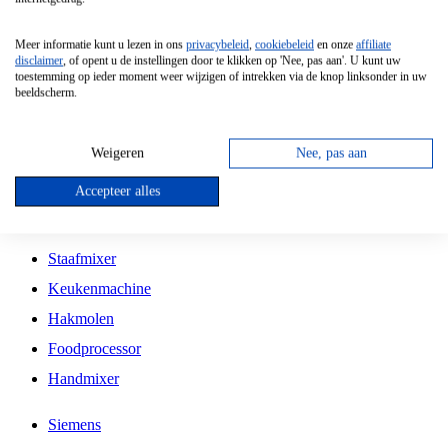
Grillplaat
Meer informatie kunt u lezen in ons
privacybeleid
,
cookiebeleid
en onze
affiliate
Vrijstaande Magnetron
disclaimer
, of opent u de instellingen door te klikken op 'Nee, pas aan'. U kunt uw
toestemming op ieder moment weer wijzigen of intrekken via de knop linksonder in uw
Vrijstaande Kookplaat
beeldscherm.
Inbouw Inductie Kookplaat
Inbouw Gaskookplaat
Weigeren
Nee, pas aan
Inbouw Keramische Kookplaat
Accepteer alles
Kookplaat Accessoires
Staafmixer
Keukenmachine
Hakmolen
Foodprocessor
Handmixer
Siemens