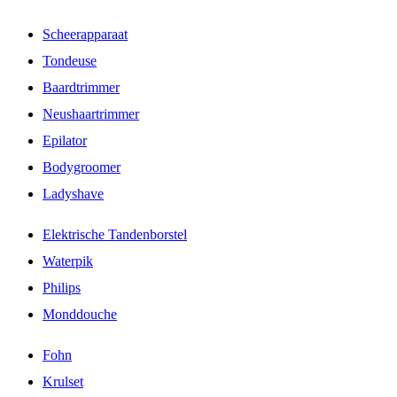
Scheerapparaat
Tondeuse
Baardtrimmer
Neushaartrimmer
Epilator
Bodygroomer
Ladyshave
Elektrische Tandenborstel
Waterpik
Philips
Monddouche
Fohn
Krulset