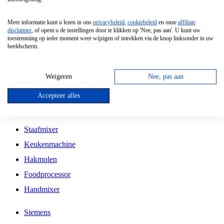
Grillplaat
Meer informatie kunt u lezen in ons
privacybeleid
,
cookiebeleid
en onze
affiliate
Vrijstaande Magnetron
disclaimer
, of opent u de instellingen door te klikken op 'Nee, pas aan'. U kunt uw
toestemming op ieder moment weer wijzigen of intrekken via de knop linksonder in uw
Vrijstaande Kookplaat
beeldscherm.
Inbouw Inductie Kookplaat
Inbouw Gaskookplaat
Weigeren
Nee, pas aan
Inbouw Keramische Kookplaat
Accepteer alles
Kookplaat Accessoires
Staafmixer
Keukenmachine
Hakmolen
Foodprocessor
Handmixer
Siemens