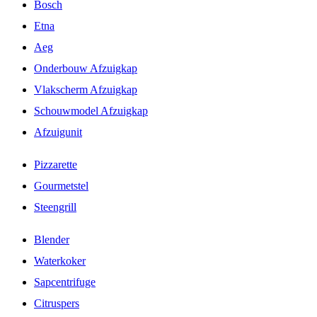
Bosch
Etna
Aeg
Onderbouw Afzuigkap
Vlakscherm Afzuigkap
Schouwmodel Afzuigkap
Afzuigunit
Pizzarette
Gourmetstel
Steengrill
Blender
Waterkoker
Sapcentrifuge
Citruspers