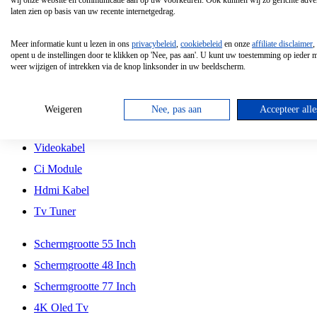
wij onze website en communicatie aan op uw voorkeuren. Ook kunnen wij zo gerichte adver
Tcl
laten zien op basis van uw recente internetgedrag.
Schermgrootte 70 Inch
Meer informatie kunt u lezen in ons
privacybeleid
,
cookiebeleid
en onze
affiliate disclaimer
,
Hd Led Tv
opent u de instellingen door te klikken op 'Nee, pas aan'. U kunt uw toestemming op ieder
weer wijzigen of intrekken via de knop linksonder in uw beeldscherm.
Tv Beugel
Antennekabel
Weigeren
Nee, pas aan
Accepteer alle
Universele Afstandsbediening
Videokabel
Ci Module
Hdmi Kabel
Tv Tuner
Schermgrootte 55 Inch
Schermgrootte 48 Inch
Schermgrootte 77 Inch
4K Oled Tv