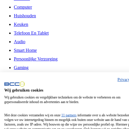
Computer
Huishouden
Keuken
Telefoon En Tablet
Audio
Smart Home
Persoonlijke Verzorging
Gaming
Vrije Tijd
Privac
Philips
Wij gebruiken cookies
Wij gebruiken cookies en vergelijkbare technieken om de website te verbeteren en om
Schermgrootte 24 Inch
gepersonaliseerde inhoud en advertenties aan te bieden.
Schermgrootte 75 Inch
Schermgrootte 85 Inch
Met deze cookies verzamelen wij en onze
11 partners
informatie over u als website bezoeke
volgen we uw internetgedrag binnen en mogelijk ook buiten onze website aan de hand van 
Schermgrootte 98 Inch
factoren, zoals uw IP-adres. Wij bouwen op die wijze uw persoonlijke profiel op. Hiermee 