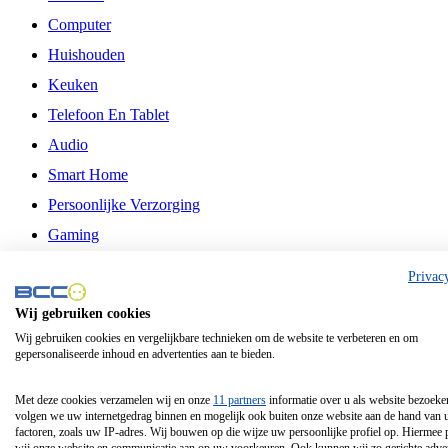
Computer
Huishouden
Keuken
Telefoon En Tablet
Audio
Smart Home
Persoonlijke Verzorging
Gaming
Vrije Tijd
Privac
Philips
Wij gebruiken cookies
Wij gebruiken cookies en vergelijkbare technieken om de website te verbeteren en om
Schermgrootte 24 Inch
gepersonaliseerde inhoud en advertenties aan te bieden.
Schermgrootte 75 Inch
Schermgrootte 85 Inch
Met deze cookies verzamelen wij en onze
11 partners
informatie over u als website bezoeke
volgen we uw internetgedrag binnen en mogelijk ook buiten onze website aan de hand van 
Schermgrootte 98 Inch
factoren, zoals uw IP-adres. Wij bouwen op die wijze uw persoonlijke profiel op. Hiermee 