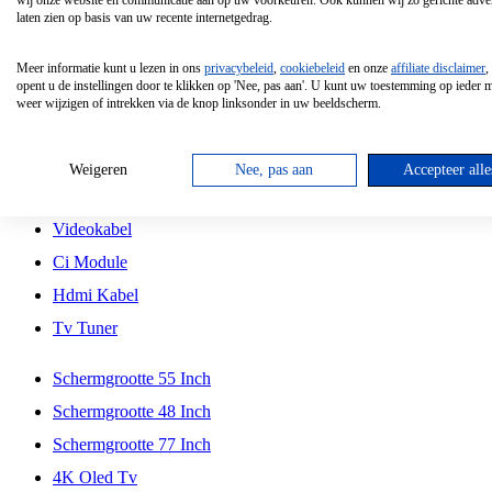
wij onze website en communicatie aan op uw voorkeuren. Ook kunnen wij zo gerichte adver
Tcl
laten zien op basis van uw recente internetgedrag.
Schermgrootte 70 Inch
Meer informatie kunt u lezen in ons
privacybeleid
,
cookiebeleid
en onze
affiliate disclaimer
,
Hd Led Tv
opent u de instellingen door te klikken op 'Nee, pas aan'. U kunt uw toestemming op ieder
weer wijzigen of intrekken via de knop linksonder in uw beeldscherm.
Tv Beugel
Antennekabel
Weigeren
Nee, pas aan
Accepteer alle
Universele Afstandsbediening
Videokabel
Ci Module
Hdmi Kabel
Tv Tuner
Schermgrootte 55 Inch
Schermgrootte 48 Inch
Schermgrootte 77 Inch
4K Oled Tv