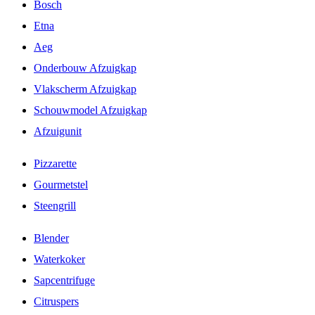
Bosch
Etna
Aeg
Onderbouw Afzuigkap
Vlakscherm Afzuigkap
Schouwmodel Afzuigkap
Afzuigunit
Pizzarette
Gourmetstel
Steengrill
Blender
Waterkoker
Sapcentrifuge
Citruspers