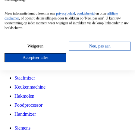
Grillplaat
Meer informatie kunt u lezen in ons
privacybeleid
,
cookiebeleid
en onze
affiliate
Vrijstaande Magnetron
disclaimer
, of opent u de instellingen door te klikken op 'Nee, pas aan'. U kunt uw
toestemming op ieder moment weer wijzigen of intrekken via de knop linksonder in uw
Vrijstaande Kookplaat
beeldscherm.
Inbouw Inductie Kookplaat
Inbouw Gaskookplaat
Weigeren
Nee, pas aan
Inbouw Keramische Kookplaat
Accepteer alles
Kookplaat Accessoires
Staafmixer
Keukenmachine
Hakmolen
Foodprocessor
Handmixer
Siemens