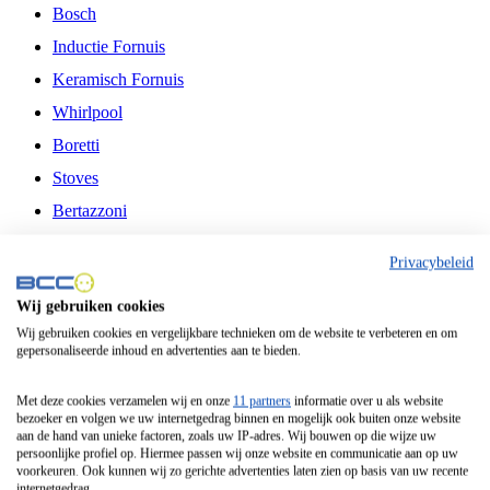
Bosch
Inductie Fornuis
Keramisch Fornuis
Whirlpool
Boretti
Stoves
Bertazzoni
Belling
Privacybeleid
Fitelli
Wij gebruiken cookies
Airfryer
Wij gebruiken cookies en vergelijkbare technieken om de website te verbeteren en om
gepersonaliseerde inhoud en advertenties aan te bieden.
Frituurpan
Contactgrill
Met deze cookies verzamelen wij en onze
11 partners
informatie over u als website
bezoeker en volgen we uw internetgedrag binnen en mogelijk ook buiten onze website
Broodbakmachine
aan de hand van unieke factoren, zoals uw IP-adres. Wij bouwen op die wijze uw
persoonlijke profiel op. Hiermee passen wij onze website en communicatie aan op uw
Broodrooster
voorkeuren. Ook kunnen wij zo gerichte advertenties laten zien op basis van uw recente
internetgedrag.