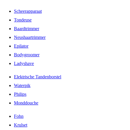
Scheerapparaat
Tondeuse
Baardtrimmer
Neushaartrimmer
Epilator
Bodygroomer
Ladyshave
Elektrische Tandenborstel
Waterpik
Philips
Monddouche
Fohn
Krulset