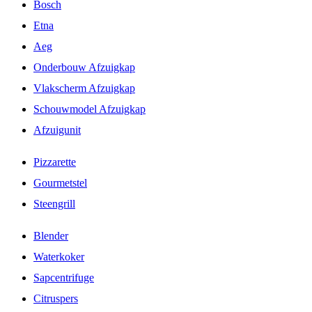
Bosch
Etna
Aeg
Onderbouw Afzuigkap
Vlakscherm Afzuigkap
Schouwmodel Afzuigkap
Afzuigunit
Pizzarette
Gourmetstel
Steengrill
Blender
Waterkoker
Sapcentrifuge
Citruspers