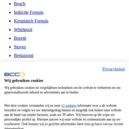
Bosch
Inductie Fornuis
Keramisch Fornuis
Whirlpool
Boretti
Stoves
Bertazzoni
Belling
Privacybeleid
Fitelli
Wij gebruiken cookies
Airfryer
Wij gebruiken cookies en vergelijkbare technieken om de website te verbeteren en om
gepersonaliseerde inhoud en advertenties aan te bieden.
Frituurpan
Contactgrill
Met deze cookies verzamelen wij en onze
11 partners
informatie over u als website
bezoeker en volgen we uw internetgedrag binnen en mogelijk ook buiten onze website
Broodbakmachine
aan de hand van unieke factoren, zoals uw IP-adres. Wij bouwen op die wijze uw
persoonlijke profiel op. Hiermee passen wij onze website en communicatie aan op uw
Broodrooster
voorkeuren. Ook kunnen wij zo gerichte advertenties laten zien op basis van uw recente
internetgedrag.