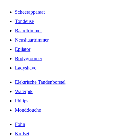
Scheerapparaat
Tondeuse
Baardtrimmer
Neushaartrimmer
Epilator
Bodygroomer
Ladyshave
Elektrische Tandenborstel
Waterpik
Philips
Monddouche
Fohn
Krulset