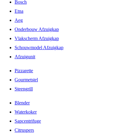
Bosch
Etna
Aeg
Onderbouw Afzuigkap
Vlakscherm Afzuigkap
Schouwmodel Afzuigkap
Afzuigunit
Pizzarette
Gourmetstel
Steengrill
Blender
Waterkoker
Sapcentrifuge
Citruspers