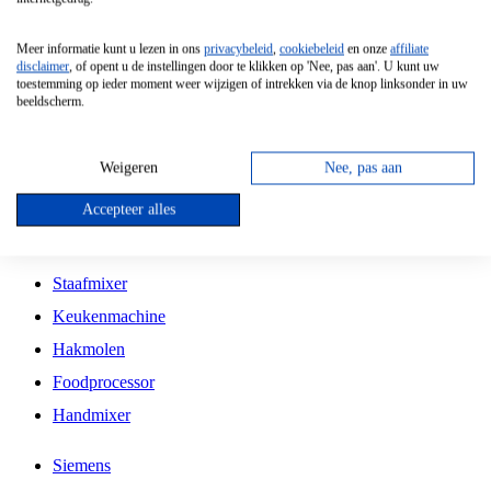
Grillplaat
Meer informatie kunt u lezen in ons
privacybeleid
,
cookiebeleid
en onze
affiliate
Vrijstaande Magnetron
disclaimer
, of opent u de instellingen door te klikken op 'Nee, pas aan'. U kunt uw
toestemming op ieder moment weer wijzigen of intrekken via de knop linksonder in uw
Vrijstaande Kookplaat
beeldscherm.
Inbouw Inductie Kookplaat
Inbouw Gaskookplaat
Weigeren
Nee, pas aan
Inbouw Keramische Kookplaat
Accepteer alles
Kookplaat Accessoires
Staafmixer
Keukenmachine
Hakmolen
Foodprocessor
Handmixer
Siemens