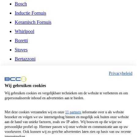
Bosch
Inductie Fornuis
Keramisch Fornuis
Whirlpool
Boretti
Stoves
Bertazzoni
Belling
Privacybeleid
Fitelli
Wij gebruiken cookies
Airfryer
Wij gebruiken cookies en vergelijkbare technieken om de website te verbeteren en om
gepersonaliseerde inhoud en advertenties aan te bieden.
Frituurpan
Contactgrill
Met deze cookies verzamelen wij en onze
11 partners
informatie over u als website
bezoeker en volgen we uw internetgedrag binnen en mogelijk ook buiten onze website
Broodbakmachine
aan de hand van unieke factoren, zoals uw IP-adres. Wij bouwen op die wijze uw
persoonlijke profiel op. Hiermee passen wij onze website en communicatie aan op uw
Broodrooster
voorkeuren. Ook kunnen wij zo gerichte advertenties laten zien op basis van uw recente
internetgedrag.