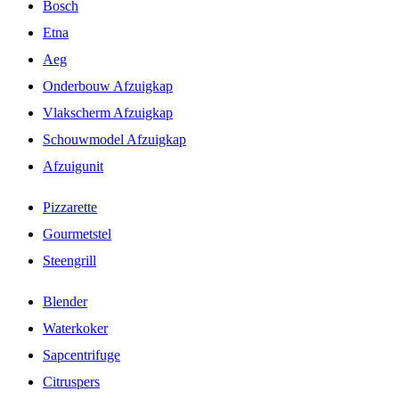
Bosch
Etna
Aeg
Onderbouw Afzuigkap
Vlakscherm Afzuigkap
Schouwmodel Afzuigkap
Afzuigunit
Pizzarette
Gourmetstel
Steengrill
Blender
Waterkoker
Sapcentrifuge
Citruspers