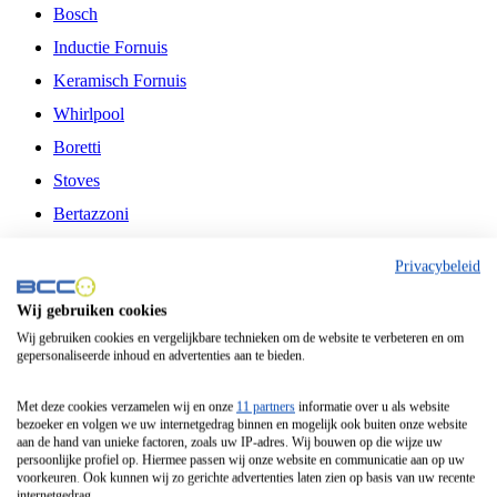
Bosch
Inductie Fornuis
Keramisch Fornuis
Whirlpool
Boretti
Stoves
Bertazzoni
Belling
Privacybeleid
Fitelli
Wij gebruiken cookies
Airfryer
Wij gebruiken cookies en vergelijkbare technieken om de website te verbeteren en om
gepersonaliseerde inhoud en advertenties aan te bieden.
Frituurpan
Contactgrill
Met deze cookies verzamelen wij en onze
11 partners
informatie over u als website
bezoeker en volgen we uw internetgedrag binnen en mogelijk ook buiten onze website
Broodbakmachine
aan de hand van unieke factoren, zoals uw IP-adres. Wij bouwen op die wijze uw
persoonlijke profiel op. Hiermee passen wij onze website en communicatie aan op uw
Broodrooster
voorkeuren. Ook kunnen wij zo gerichte advertenties laten zien op basis van uw recente
internetgedrag.