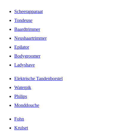
Scheerapparaat
Tondeuse
Baardtrimmer
Neushaartrimmer
Epilator
Bodygroomer
Ladyshave
Elektrische Tandenborstel
Waterpik
Philips
Monddouche
Fohn
Krulset