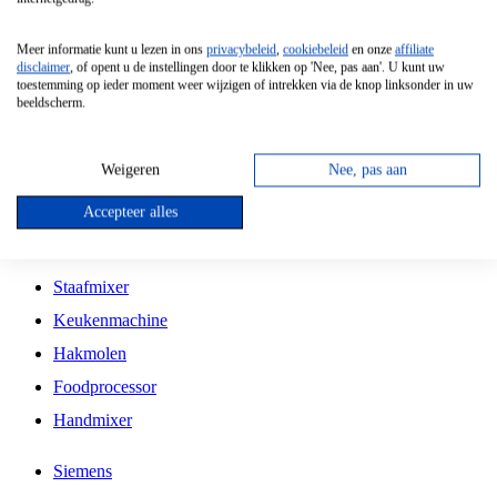
Grillplaat
Meer informatie kunt u lezen in ons
privacybeleid
,
cookiebeleid
en onze
affiliate
Vrijstaande Magnetron
disclaimer
, of opent u de instellingen door te klikken op 'Nee, pas aan'. U kunt uw
toestemming op ieder moment weer wijzigen of intrekken via de knop linksonder in uw
Vrijstaande Kookplaat
beeldscherm.
Inbouw Inductie Kookplaat
Inbouw Gaskookplaat
Weigeren
Nee, pas aan
Inbouw Keramische Kookplaat
Accepteer alles
Kookplaat Accessoires
Staafmixer
Keukenmachine
Hakmolen
Foodprocessor
Handmixer
Siemens